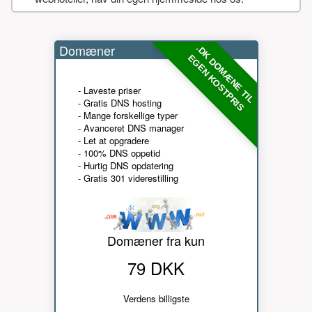
Domæner
.DK DOMÆNE TIL
EGEN KOSTPRIS
- Laveste priser
- Gratis DNS hosting
- Mange forskellige typer
- Avanceret DNS manager
- Let at opgradere
- 100% DNS oppetid
- Hurtig DNS opdatering
- Gratis 301 viderestilling
Domæner fra kun
79 DKK
Verdens billigste