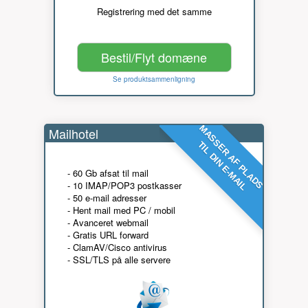
Registrering med det samme
Bestil/Flyt domæne
Se produktsammenligning
MASSER AF PLADS
Mailhotel
TIL DIN E-MAIL
- 60 Gb afsat til mail
- 10 IMAP/POP3 postkasser
- 50 e-mail adresser
- Hent mail med PC / mobil
- Avanceret webmail
- Gratis URL forward
- ClamAV/Cisco antivirus
- SSL/TLS på alle servere