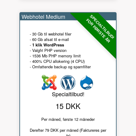
Webhotel Medium
SPECIALTILBUD!
FOR FØRSTE ÅR
- 30 Gb til webhotel filer
- 60 Gb afsat til e-mail
-
1 klik WordPress
- Valgfri PHP version
- 1536 Mb PHP memory limit
- 400% CPU allokering (4 CPU)
- Omfattende backup og spamfilter
Specialtilbud!
15 DKK
Per måned, første 12 måneder
Derefter 79 DKK per måned (Faktureres per
år)