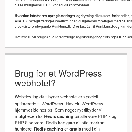
disse muligheder i .DK ikonet i dit kontrolpanel.
Hvordan håndteres nyregistreringer og flytning til os som forhandler, 
Alle
.DK nyregistreringer/overflytninger vil ligeledes foretages med os som
dit eksisterende/gamle Punktum.dk ID er fastlåst til Punktum.dk og kan der
Det nye ID vil bruges til alle fremtidige registreringer og flytninger til os s
Brug for et WordPress
webhotel?
WebHosting.dk tilbyder webhoteller specielt
optimerede til WordPress. Hav din WordPress
hjemmeside hos os. Som noget nyt tilbyder vi
muligheden for
Redis caching
på alle vore PHP 7 og
PHP 8 servere. Redis kan gøre dit site markant
hurtigere.
Redis caching
er
gratis
med i din