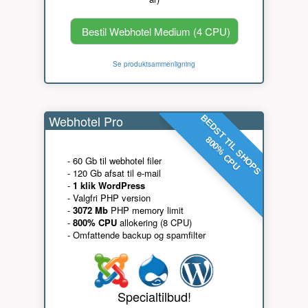
Bestil Webhotel Medium (4 CPU)
Se produktsammenligning
Webhotel Pro
BEDST TIL SHOPS
800% CPU
- 60 Gb til webhotel filer
- 120 Gb afsat til e-mail
-
1 klik WordPress
- Valgfri PHP version
-
3072 Mb
PHP memory limit
-
800% CPU
allokering (8 CPU)
- Omfattende backup og spamfilter
Specialtilbud!