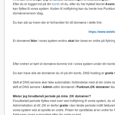
Efter du er logget ind på din
konto
vil du, efter du har trykket ikonet
Avance
kan flyttes til vores system. Koden til indflytning kan du hente hos Punk
domænenenavn idag.
Du kan slå op hvem der er forhandler for dit domæne i dette link:
https://www.webh
Er domænet
ikke
i vores system endnu
skal
der laves en ordre på flytni
Efter ordren er kørt vil domæne komme ind i vores system under din kon
Du kan have alle de domæner du vil på din konto, DNS hosting er
gratis
f
Skift af DNS servere sker ikke automatisk i forbindelse med at din ord
skift af DNS servere i
Admin
udfor domænet i
Punktum.DK domæner
iko
Mister jeg forudbetalt periode på mine .DK domæner?
Forudbetalt periode flyttes med over ved indflytning til vores system, du 
Administration af dit .DK er derfor
gratis
i den første periode indtil faktu
vores system ved at oprette en ordre. Prisen for oprettelse af en ordre f
Fakturaen laves automatisk efter din ordre er kørt.