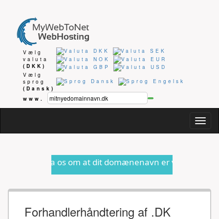
Vælg
valuta
(DKK)
Vælg
sprog
(Dansk)
www.
Togg
navig
 os om at dit domænenavn er ved at udløbe eller anden fo
Forhandlerhåndtering af .DK