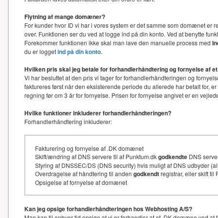
Flytning af mange domæner?
For kunder hvor ID vi har i vores system er det samme som domænet er re
over. Funktionen ser du ved at logge ind på din konto. Ved at benytte f
Forekommer funktionen ikke skal man lave den manuelle process med
I
du er logget
ind på din konto.
Hvilken pris skal jeg betale for forhandlerhåndtering og fornyelse af
Vi har besluttet at den pris vi tager for forhandlerhåndteringen og for
faktureres først når den eksisterende periode du allerede har betalt for, e
regning før om 3 år for fornyelse. Prisen for fornyelse angivet er en vejl
Hvilke funktioner inkluderer forhandlerhåndteringen?
Forhandlerhåndtering inkluderer:
Fakturering og fornyelse af .DK domænet
Skift/ændring af DNS servere til af Punktum.dk
godkendte
DNS serve
Styring af DNSSEC/DS (DNS security) hvis muligt af DNS udbyder (
Overdragelse af håndtering til anden
godkendt
registrar, eller skift t
Opsigelse af fornyelse af domænet
Kan jeg opsige forhandlerhåndteringen hos Webhosting A/S?
Man kan til enhver tid opsige at vi er forhandler af et .DK domæne ved at