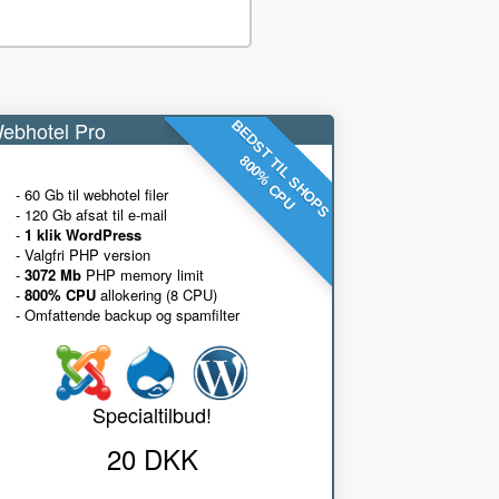
ebhotel Pro
BEDST TIL SHOPS
800% CPU
- 60 Gb til webhotel filer
- 120 Gb afsat til e-mail
-
1 klik WordPress
- Valgfri PHP version
-
3072 Mb
PHP memory limit
-
800% CPU
allokering (8 CPU)
- Omfattende backup og spamfilter
Specialtilbud!
20 DKK