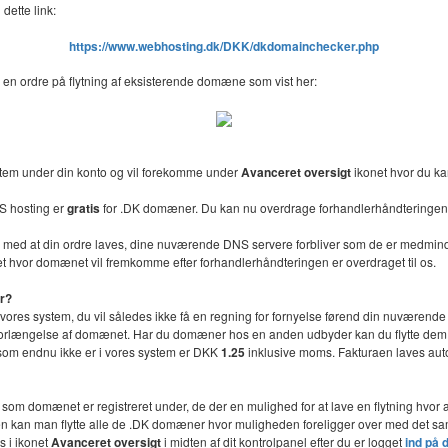
dette link:
https://www.webhosting.dk/DKK/dkdomainchecker.php
 en ordre på flytning af eksisterende domæne som vist her:
stem under din konto og vil forekomme under
Avanceret oversigt
ikonet hvor du ka
S hosting er
gratis
for .DK domæner. Du kan nu overdrage forhandlerhåndteringen 
lse med at din ordre laves, dine nuværende DNS servere forbliver som de er medmin
t hvor domænet vil fremkomme efter forhandlerhåndteringen er overdraget til os.
er?
l vores system, du vil således ikke få en regning for fornyelse førend din nuværende 
or forlængelse af domænet. Har du domæner hos en anden udbyder kan du flytte dem ti
n som endnu ikke er i vores system er DKK
1.25
inklusive moms. Fakturaen laves autom
e som domænet er registreret under, de der en mulighed for at lave en flytning hv
onen kan man flytte alle de .DK domæner hvor muligheden foreligger over med det
s i ikonet
Avanceret oversigt
i midten af dit kontrolpanel efter du er logget
ind på 