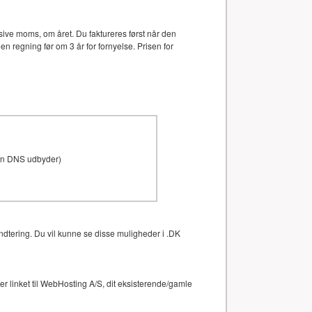
ive moms, om året. Du faktureres først når den
en regning før om 3 år for fornyelse. Prisen for
den DNS udbyder)
ndtering. Du vil kunne se disse muligheder i .DK
 linket til WebHosting A/S, dit eksisterende/gamle