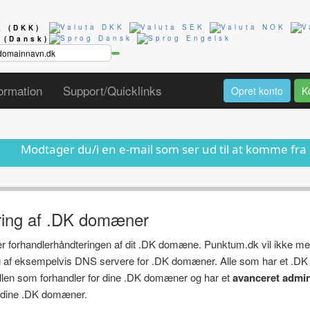
ta
(DKK)
g
(Dansk)
ormation
Support/Quicklinks
Opret konto
K
du/i en e-mail som ser ud til at komme fra os om at dit 
ring af .DK domæner
ger forhandlerhåndteringen af dit .DK domæne. Punktum.dk vil ikke me
ng af eksempelvis DNS servere for .DK domæner. Alle som har et .DK
ollen som forhandler for dine .DK domæner og har et
avanceret admin
af dine .DK domæner.