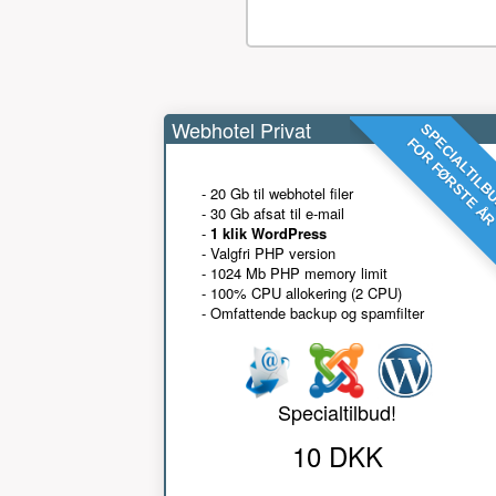
Webhotel Privat
SPECIALTILB
FOR FØRSTE Å
- 20 Gb til webhotel filer
- 30 Gb afsat til e-mail
-
1 klik WordPress
- Valgfri PHP version
- 1024 Mb PHP memory limit
- 100% CPU allokering (2 CPU)
- Omfattende backup og spamfilter
Specialtilbud!
10 DKK