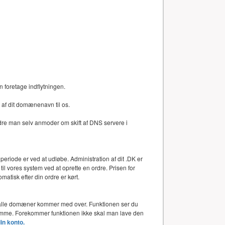
n foretage indflytningen.
af dit domænenavn til os.
dre man selv anmoder om skift af DNS servere i
periode er ved at udløbe. Administration af dit .DK er
l vores system ved at oprette en ordre. Prisen for
atisk efter din ordre er kørt.
or alle domæner kommer med over. Funktionen ser du
 samme. Forekommer funktionen ikke skal man lave den
din konto.