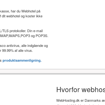
stkasse, har du Webhotel på
f dit webhotel og koster ikke
L/TLS protokoller. Din e-mail
som IMAP,IMAPS,POP3 og POP3S.
co antivirus, alle indgående og
 99.99% af alle virus.
es
produktsammenligning.
Hvorfor webhos
WebHosting.dk er Danmarks ælds