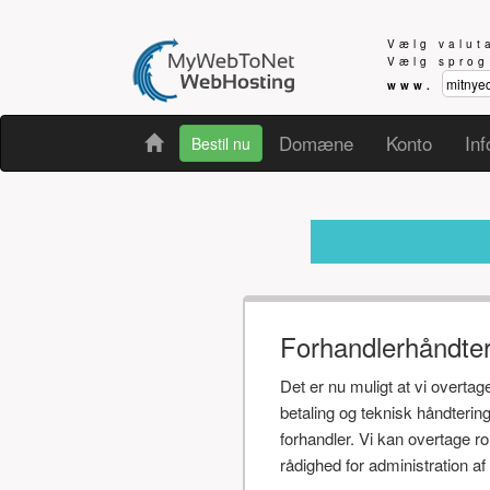
Vælg valu
Vælg spro
www.
Domæne
Konto
Inf
Bestil nu
Modtager 
Forhandlerhåndte
Det er nu muligt at vi overta
betaling og teknisk håndteri
forhandler. Vi kan overtage r
rådighed for administration 