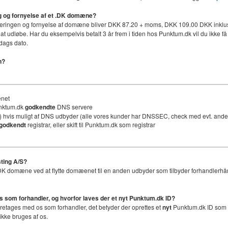
ing og fornyelse af et .DK domæne?
håndteringen og fornyelse af domæne bliver DKK 87.20 + moms, DKK 109.00 DKK inklus
 at udløbe. Har du eksempelvis betalt 3 år frem i tiden hos Punktum.dk vil du ikke få 
dags dato.
n?
ænet
unktum.dk
godkendte
DNS servere
 hvis muligt af DNS udbyder (alle vores kunder har DNSSEC, check med evt. an
godkendt
registrar, eller skift til Punktum.dk som registrar
ting A/S?
et .DK domæne ved at flytte domæenet til en anden udbyder som tilbyder forhandlerhå
os som forhandler, og hvorfor laves der et nyt
Punktum.dk ID
?
foretages med os som forhandler, det betyder der oprettes et
nyt
Punktum.dk ID som er
ikke bruges af os.