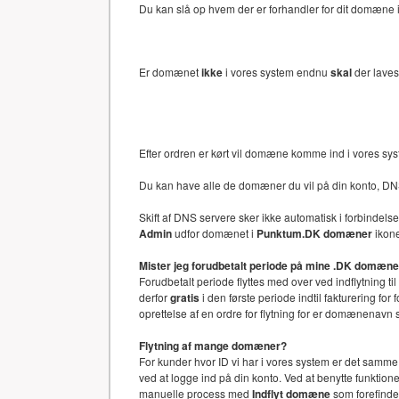
Du kan slå op hvem der er forhandler for dit domæne i 
Er domænet
ikke
i vores system endnu
skal
der laves
Efter ordren er kørt vil domæne komme ind i vores sy
Du kan have alle de domæner du vil på din konto, DN
Skift af DNS servere sker ikke automatisk i forbinde
Admin
udfor domænet i
Punktum.DK domæner
ikone
Mister jeg forudbetalt periode på mine .DK domæn
Forudbetalt periode flyttes med over ved indflytning ti
derfor
gratis
i den første periode indtil fakturering f
oprettelse af en ordre for flytning for er domænenav
Flytning af mange domæner?
For kunder hvor ID vi har i vores system er det samm
ved at logge ind på din konto. Ved at benytte funkti
manuelle process med
Indflyt domæne
som forefinde