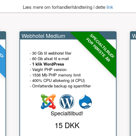
Læs mere om forhandlerhåndtering i dette
link
Webhotel Medium
W
UD!
SPECIALTILBUD!
R
FOR FØRSTE ÅR
- 30 Gb til webhotel filer
- 60 Gb afsat til e-mail
-
1 klik WordPress
- Valgfri PHP version
- 1536 Mb PHP memory limit
- 400% CPU allokering (4 CPU)
- Omfattende backup og spamfilter
Specialtilbud!
15 DKK