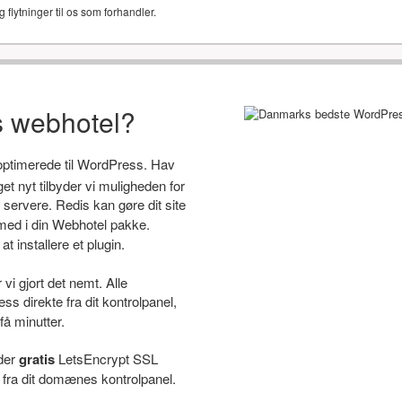
g flytninger til os som forhandler.
s webhotel?
 optimerede til WordPress. Hav
 nyt tilbyder vi muligheden for
servere. Redis kan gøre dit site
ed i din Webhotel pakke.
t installere et plugin.
i gjort det nemt. Alle
s direkte fra dit kontrolpanel,
få minutter.
yder
gratis
LetsEncrypt SSL
e fra dit domænes kontrolpanel.