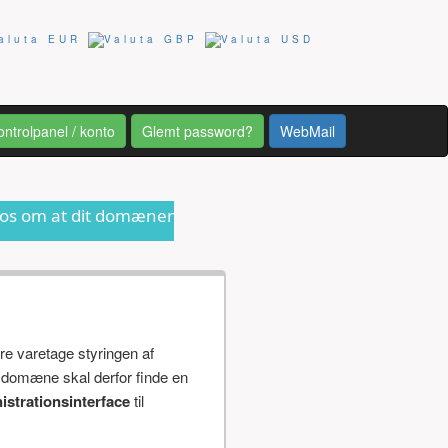
ontrolpanel / konto
Glemt password?
WebMail
domænenavn er ved at udløbe eller anden form for inform
re varetage styringen af
 domæne skal derfor finde en
istrationsinterface
til