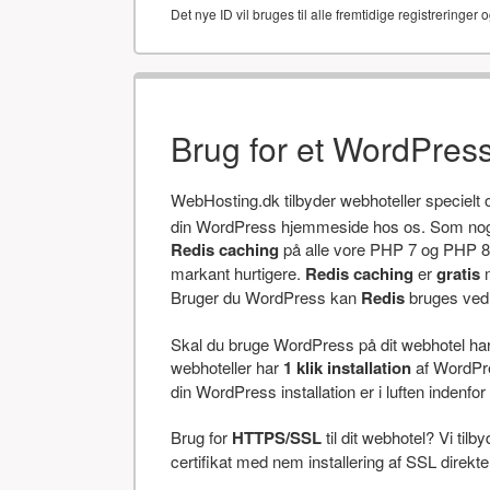
Det nye ID vil bruges til alle fremtidige registreringer o
Brug for et WordPres
WebHosting.dk tilbyder webhoteller specielt
din WordPress hjemmeside hos os. Som noget
Redis caching
på alle vore PHP 7 og PHP 8 
markant hurtigere.
Redis caching
er
gratis
m
Bruger du WordPress kan
Redis
bruges ved a
Skal du bruge WordPress på dit webhotel har v
webhoteller har
1 klik installation
af WordPres
din WordPress installation er i luften indenfor 
Brug for
HTTPS/SSL
til dit webhotel? Vi tilb
certifikat med nem installering af SSL direkt