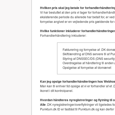
Hvilken pris skal jeg betale for forhandlerhåndter
Vi har besluttet at den pris vi tager for forhandler
eksisterende periode du allerede har betalt for, er ved
fornyelse angivet er en vejledende pris gældende for 
Hvilke funktioner inkluderer forhandlerhåndteringe
Forhandlerhåndtering inkluderer:
Fakturering og fornyelse af .DK dom
Skift/ændring af DNS servere til af P
Styring af DNSSEC/DS (DNS security)
Overdragelse af håndtering til anden
Opsigelse af fornyelse af domænet
Kan jeg opsige forhandlerhåndteringen hos Webhos
Man kan til enhver tid opsige at vi er forhandler af 
ikonet i dit kontrolpanel.
Hvordan håndteres nyregistreringer og flytning til 
Alle
.DK nyregistreringer/overflytninger vil ligeledes 
Punktum.dk ID er fastlåst til Punktum.dk og kan derfor 