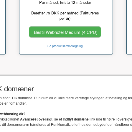
Per måned, første 12 måneder
Derefter 79 DKK per måned (Faktureres
per år)
Bestil Webhotel Medium (4 CPU)
Se produktsammenligning
DK domæner
en af dit .DK domæne. Punktum.dk vil ikke mere varetage styringen af betaling og t
de en forhandler.
 webhosting.dk?
trykket ikonet
Avanceret oversigt
, se et
Indflyt domæne
link ude til højre i oversi
vis dit domænenavn håndteres af Punktum.dk, eller hos den udbyder der håndterer