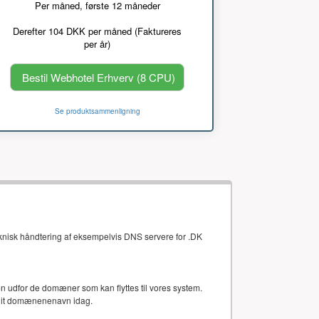
Per måned, første 12 måneder
Derefter 104 DKK per måned (Faktureres
per år)
Bestil Webhotel Erhverv (8 CPU)
Se produktsammenligning
eknisk håndtering af eksempelvis DNS servere for .DK
gten udfor de domæner som kan flyttes til vores system.
 dit domænenenavn idag.