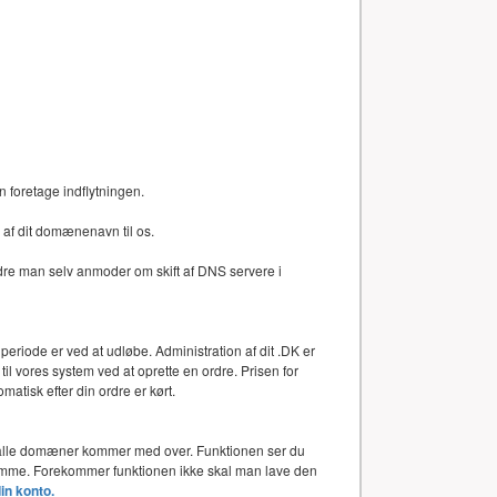
n foretage indflytningen.
af dit domænenavn til os.
dre man selv anmoder om skift af DNS servere i
periode er ved at udløbe. Administration af dit .DK er
l vores system ved at oprette en ordre. Prisen for
atisk efter din ordre er kørt.
or alle domæner kommer med over. Funktionen ser du
 samme. Forekommer funktionen ikke skal man lave den
din konto.