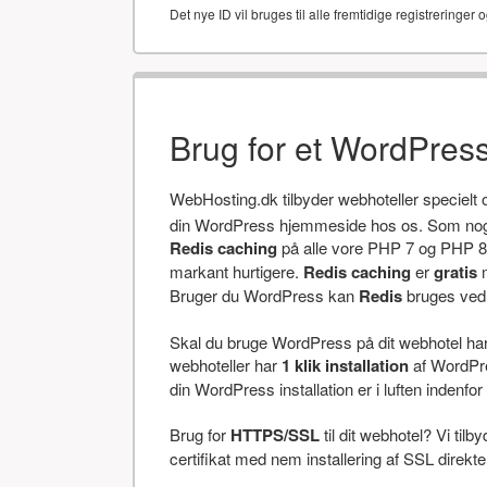
Det nye ID vil bruges til alle fremtidige registreringer o
Brug for et WordPres
WebHosting.dk tilbyder webhoteller specielt
din WordPress hjemmeside hos os. Som noget
Redis caching
på alle vore PHP 7 og PHP 8 
markant hurtigere.
Redis caching
er
gratis
m
Bruger du WordPress kan
Redis
bruges ved a
Skal du bruge WordPress på dit webhotel har v
webhoteller har
1 klik installation
af WordPres
din WordPress installation er i luften indenfor 
Brug for
HTTPS/SSL
til dit webhotel? Vi tilb
certifikat med nem installering af SSL direkt