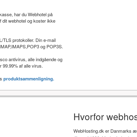
stkasse, har du Webhotel på
f dit webhotel og koster ikke
L/TLS protokoller. Din e-mail
som IMAP,IMAPS,POP3 og POP3S.
co antivirus, alle indgående og
 99.99% af alle virus.
es
produktsammenligning.
Hvorfor webhos
WebHosting.dk er Danmarks ælds