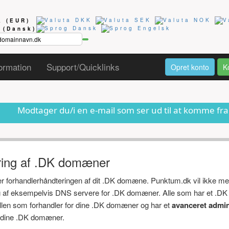
ta
(EUR)
g
(Dansk)
ormation
Support/Quicklinks
Opret konto
K
du/i en e-mail som ser ud til at komme fra os om at dit
ring af .DK domæner
ger forhandlerhåndteringen af dit .DK domæne. Punktum.dk vil ikke me
ng af eksempelvis DNS servere for .DK domæner. Alle som har et .DK
ollen som forhandler for dine .DK domæner og har et
avanceret admin
af dine .DK domæner.