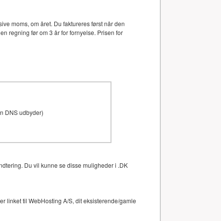
ive moms, om året. Du faktureres først når den
en regning før om 3 år for fornyelse. Prisen for
den DNS udbyder)
ndtering. Du vil kunne se disse muligheder i .DK
 linket til WebHosting A/S, dit eksisterende/gamle