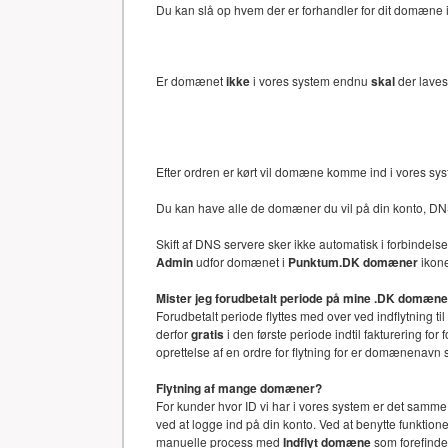
Du kan slå op hvem der er forhandler for dit domæne i 
Er domænet
ikke
i vores system endnu
skal
der laves
Efter ordren er kørt vil domæne komme ind i vores sy
Du kan have alle de domæner du vil på din konto, DN
Skift af DNS servere sker ikke automatisk i forbinde
Admin
udfor domænet i
Punktum.DK domæner
ikone
Mister jeg forudbetalt periode på mine .DK domæn
Forudbetalt periode flyttes med over ved indflytning ti
derfor
gratis
i den første periode indtil fakturering f
oprettelse af en ordre for flytning for er domænenav
Flytning af mange domæner?
For kunder hvor ID vi har i vores system er det samm
ved at logge ind på din konto. Ved at benytte funkti
manuelle process med
Indflyt domæne
som forefinde