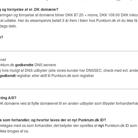
ing og fornyelse af et .DK domæne?
håndteringen og fornyelse af domæne bliver DKK 87.20 + moms, DKK 109.00 DKK inklus
 at udløbe. Har du eksempelvis betalt 3 år frem i tiden hos Punktum.dk vil du ikke få 
dags dato.
n?
ænet
unktum.dk
godkendte
DNS servere
 hvis muligt af DNS udbyder (alle vores kunder har DNSSEC, check med evt. an
godkendt
registrar, eller skift til Punktum.dk som registrar
ting A/S?
et .DK domæne ved at flytte domæenet til en anden udbyder som tilbyder forhandlerhå
os som forhandler, og hvorfor laves der et nyt
Punktum.dk ID
?
foretages med os som forhandler, det betyder der oprettes et
nyt
Punktum.dk ID som er
ikke bruges af os.