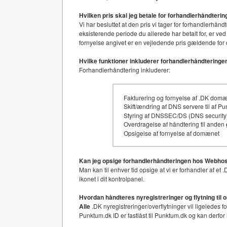
Hvilken pris skal jeg betale for forhandlerhåndter
Vi har besluttet at den pris vi tager for forhandler
eksisterende periode du allerede har betalt for, er ved
fornyelse angivet er en vejledende pris gældende for 
Hvilke funktioner inkluderer forhandlerhåndteringe
Forhandlerhåndtering inkluderer:
Fakturering og fornyelse af .DK dom
Skift/ændring af DNS servere til af P
Styring af DNSSEC/DS (DNS security)
Overdragelse af håndtering til anden
Opsigelse af fornyelse af domænet
Kan jeg opsige forhandlerhåndteringen hos Webhos
Man kan til enhver tid opsige at vi er forhandler af 
ikonet i dit kontrolpanel.
Hvordan håndteres nyregistreringer og flytning til 
Alle
.DK nyregistreringer/overflytninger vil ligeledes 
Punktum.dk ID er fastlåst til Punktum.dk og kan derfor 