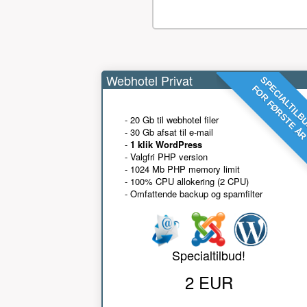
Webhotel Privat
SPECIALTILB
FOR FØRSTE Å
- 20 Gb til webhotel filer
- 30 Gb afsat til e-mail
-
1 klik WordPress
- Valgfri PHP version
- 1024 Mb PHP memory limit
- 100% CPU allokering (2 CPU)
- Omfattende backup og spamfilter
Specialtilbud!
2 EUR