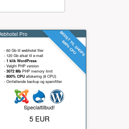
ebhotel Pro
BEDST TIL SHOPS
800% CPU
- 60 Gb til webhotel filer
- 120 Gb afsat til e-mail
-
1 klik WordPress
- Valgfri PHP version
-
3072 Mb
PHP memory limit
-
800% CPU
allokering (8 CPU)
- Omfattende backup og spamfilter
Specialtilbud!
5 EUR