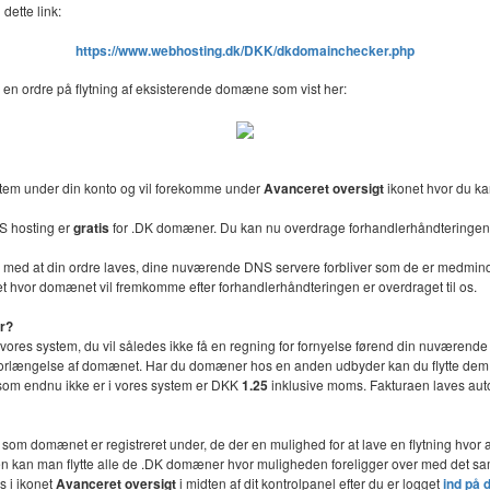
dette link:
https://www.webhosting.dk/DKK/dkdomainchecker.php
 en ordre på flytning af eksisterende domæne som vist her:
stem under din konto og vil forekomme under
Avanceret oversigt
ikonet hvor du ka
S hosting er
gratis
for .DK domæner. Du kan nu overdrage forhandlerhåndteringen 
lse med at din ordre laves, dine nuværende DNS servere forbliver som de er medmin
t hvor domænet vil fremkomme efter forhandlerhåndteringen er overdraget til os.
er?
l vores system, du vil således ikke få en regning for fornyelse førend din nuværende 
or forlængelse af domænet. Har du domæner hos en anden udbyder kan du flytte dem ti
n som endnu ikke er i vores system er DKK
1.25
inklusive moms. Fakturaen laves autom
e som domænet er registreret under, de der en mulighed for at lave en flytning hv
onen kan man flytte alle de .DK domæner hvor muligheden foreligger over med det
s i ikonet
Avanceret oversigt
i midten af dit kontrolpanel efter du er logget
ind på 