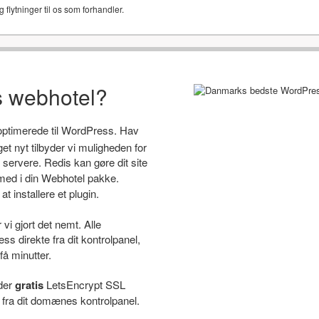
g flytninger til os som forhandler.
s webhotel?
 optimerede til WordPress. Hav
 nyt tilbyder vi muligheden for
servere. Redis kan gøre dit site
ed i din Webhotel pakke.
t installere et plugin.
i gjort det nemt. Alle
s direkte fra dit kontrolpanel,
få minutter.
yder
gratis
LetsEncrypt SSL
e fra dit domænes kontrolpanel.