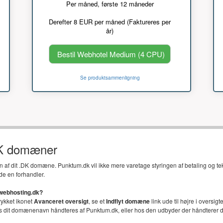
Per måned, første 12 måneder
Derefter 8 EUR per måned (Faktureres per
år)
Bestil Webhotel Medium (4 CPU)
Se produktsammenligning
DK domæner
en af dit .DK domæne. Punktum.dk vil ikke mere varetage styringen af betaling og t
de en forhandler.
 webhosting.dk?
trykket ikonet
Avanceret oversigt
, se et
Indflyt domæne
link ude til højre i oversi
vis dit domænenavn håndteres af Punktum.dk, eller hos den udbyder der håndterer