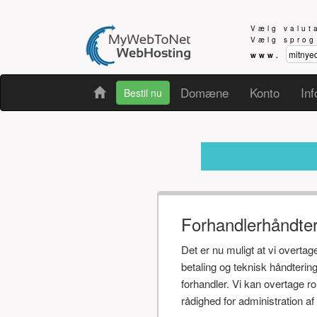
Vælg valu
Vælg spro
www.
Domæne
Konto
Inf
Bestil nu
Modtager 
Forhandlerhåndte
Det er nu muligt at vi overta
betaling og teknisk håndteri
forhandler. Vi kan overtage r
rådighed for administration 