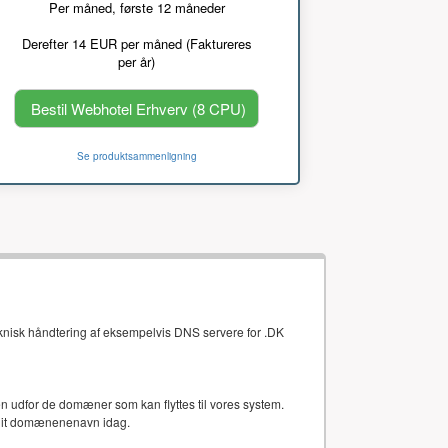
Per måned, første 12 måneder
Derefter 14 EUR per måned (Faktureres
per år)
Bestil Webhotel Erhverv (8 CPU)
Se produktsammenligning
eknisk håndtering af eksempelvis DNS servere for .DK
gten udfor de domæner som kan flyttes til vores system.
 dit domænenenavn idag.