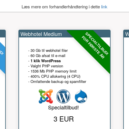
Læs mere om forhandlerhåndtering i dette
link
Webhotel Medium
W
UD!
SPECIALTILBUD!
R
FOR FØRSTE ÅR
- 30 Gb til webhotel filer
- 60 Gb afsat til e-mail
-
1 klik WordPress
- Valgfri PHP version
- 1536 Mb PHP memory limit
- 400% CPU allokering (4 CPU)
- Omfattende backup og spamfilter
Specialtilbud!
3 EUR