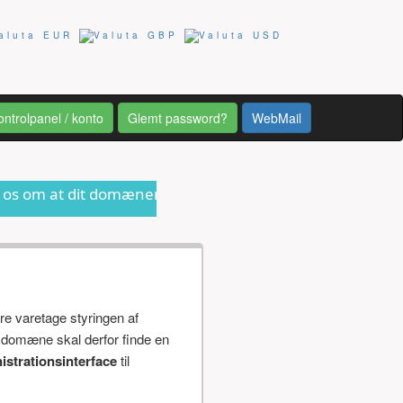
ontrolpanel / konto
Glemt password?
WebMail
 domænenavn er ved at udløbe eller anden form for inform
re varetage styringen af
 domæne skal derfor finde en
istrationsinterface
til