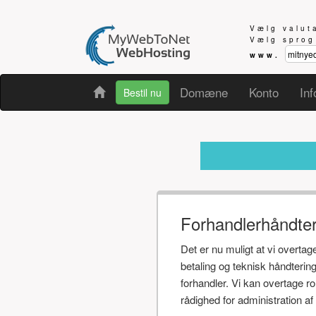
Vælg valu
Vælg spro
www.
Domæne
Konto
Inf
Bestil nu
Modtager 
Forhandlerhåndte
Det er nu muligt at vi overta
betaling og teknisk håndteri
forhandler. Vi kan overtage r
rådighed for administration 