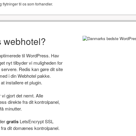
g flytninger til os som forhandler.
s webhotel?
 optimerede til WordPress. Hav
 nyt tilbyder vi muligheden for
servere. Redis kan gøre dit site
ed i din Webhotel pakke.
t installere et plugin.
i gjort det nemt. Alle
s direkte fra dit kontrolpanel,
få minutter.
yder
gratis
LetsEncrypt SSL
e fra dit domænes kontrolpanel.