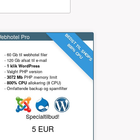
ebhotel Pro
BEDST TIL SHOPS
800% CPU
- 60 Gb til webhotel filer
- 120 Gb afsat til e-mail
-
1 klik WordPress
- Valgfri PHP version
-
3072 Mb
PHP memory limit
-
800% CPU
allokering (8 CPU)
- Omfattende backup og spamfilter
Specialtilbud!
5 EUR