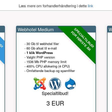
Læs mere om forhandlerhåndtering i dette
link
Webhotel Medium
W
UD!
SPECIALTILBUD!
R
FOR FØRSTE ÅR
- 30 Gb til webhotel filer
- 60 Gb afsat til e-mail
-
1 klik WordPress
- Valgfri PHP version
- 1536 Mb PHP memory limit
- 400% CPU allokering (4 CPU)
- Omfattende backup og spamfilter
Specialtilbud!
3 EUR