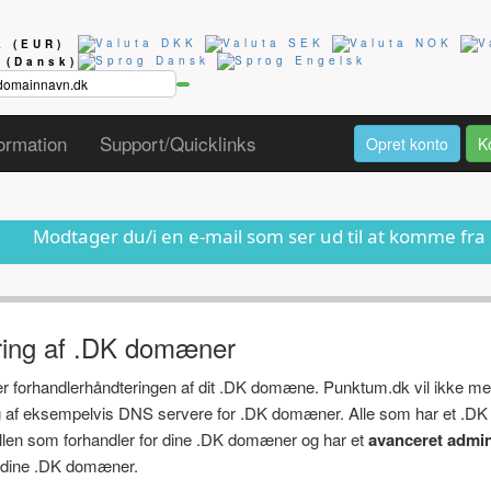
ta
(EUR)
g
(Dansk)
ormation
Support/Quicklinks
Opret konto
K
du/i en e-mail som ser ud til at komme fra os om at dit 
ring af .DK domæner
ger forhandlerhåndteringen af dit .DK domæne. Punktum.dk vil ikke me
ng af eksempelvis DNS servere for .DK domæner. Alle som har et .DK
ollen som forhandler for dine .DK domæner og har et
avanceret admin
af dine .DK domæner.