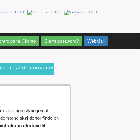
ontrolpanel / konto
Glemt password?
WebMail
domænenavn er ved at udløbe eller anden form for informa
re varetage styringen af
 domæne skal derfor finde en
istrationsinterface
til