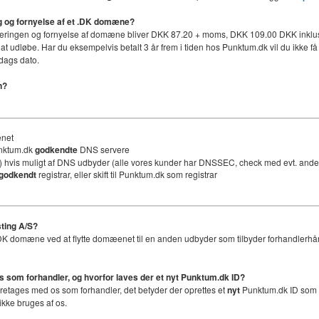
ing og fornyelse af et .DK domæne?
håndteringen og fornyelse af domæne bliver DKK 87.20 + moms, DKK 109.00 DKK inklus
 at udløbe. Har du eksempelvis betalt 3 år frem i tiden hos Punktum.dk vil du ikke få 
dags dato.
n?
ænet
unktum.dk
godkendte
DNS servere
 hvis muligt af DNS udbyder (alle vores kunder har DNSSEC, check med evt. an
godkendt
registrar, eller skift til Punktum.dk som registrar
ting A/S?
et .DK domæne ved at flytte domæenet til en anden udbyder som tilbyder forhandlerhå
os som forhandler, og hvorfor laves der et nyt
Punktum.dk ID
?
foretages med os som forhandler, det betyder der oprettes et
nyt
Punktum.dk ID som er
ikke bruges af os.