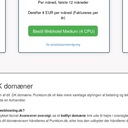
Per måned, første 12 måneder
Derefter 8 EUR per måned (Faktureres per
år)
Bestil Webhotel Medium (4 CPU)
Se produktsammenligning
DK domæner
en af dit .DK domæne. Punktum.dk vil ikke mere varetage styringen af betaling og t
de en forhandler.
 webhosting.dk?
trykket ikonet
Avanceret oversigt
, se et
Indflyt domæne
link ude til højre i oversi
vis dit domænenavn håndteres af Punktum.dk, eller hos den udbyder der håndterer