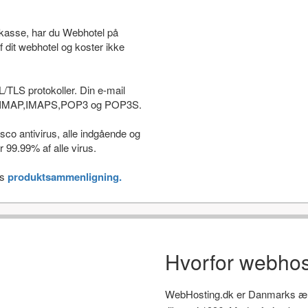
stkasse, har du Webhotel på
f dit webhotel og koster ikke
L/TLS protokoller. Din e-mail
som IMAP,IMAPS,POP3 og POP3S.
co antivirus, alle indgående og
 99.99% af alle virus.
es
produktsammenligning.
Hvorfor webhos
WebHosting.dk er Danmarks ælds