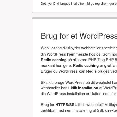
Det nye ID vil bruges til alle fremtidige registreringer o
Brug for et WordPres
WebHosting.dk tilbyder webhoteller specielt
din WordPress hjemmeside hos os. Som noget
Redis caching
på alle vore PHP 7 og PHP 8 
markant hurtigere.
Redis caching
er
gratis
m
Bruger du WordPress kan
Redis
bruges ved a
Skal du bruge WordPress på dit webhotel har v
webhoteller har
1 klik installation
af WordPres
din WordPress installation er i luften indenfor 
Brug for
HTTPS/SSL
til dit webhotel? Vi tilb
certifikat med nem installering af SSL direkt