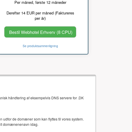
Per måned, første 12 måneder
Derefter 14 EUR per måned (Faktureres
per år)
Bestil Webhotel Erhverv (8 CPU)
Se produktsammenligning
eknisk håndtering af eksempelvis DNS servere for .DK
gten udfor de domæner som kan flyttes til vores system.
 dit domænenenavn idag.