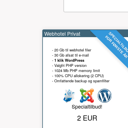
Webhotel Privat
SPECIALTILB
FOR FØRSTE Å
- 20 Gb til webhotel filer
- 30 Gb afsat til e-mail
-
1 klik WordPress
- Valgfri PHP version
- 1024 Mb PHP memory limit
- 100% CPU allokering (2 CPU)
- Omfattende backup og spamfilter
Specialtilbud!
2 EUR