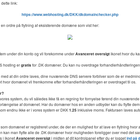
dette link:
https://www.webhosting.dk/DKK/dkdomainchecker.php
 en ordre på flytning af eksisterende domæne som vist her:
stem under din konto og vil forekomme under
Avanceret oversigt
ikonet hvor du ka
S hosting er
gratis
for .DK domæner. Du kan nu overdrage forhandlerhåndteringen 
lse med at din ordre laves, dine nuværende DNS servere forbliver som de er medmin
t hvor domænet vil fremkomme efter forhandlerhåndteringen er overdraget til os.
er?
l vores system, du vil således ikke få en regning for fornyelse førend din nuværende 
or forlængelse af domænet. Har du domæner hos en anden udbyder kan du flytte dem ti
n som endnu ikke er i vores system er DKK
1.25
inklusive moms. Fakturaen laves autom
e som domænet er registreret under, de der en mulighed for at lave en flytning hv
onen kan man flytte alle de .DK domæner hvor muligheden foreligger over med det
s i ikonet
Avanceret oversigt
i midten af dit kontrolpanel efter du er logget
ind på 