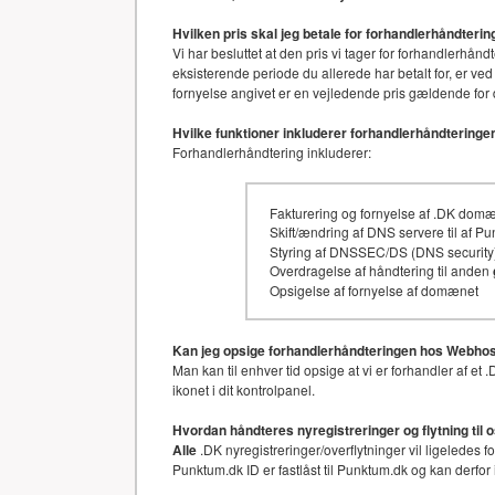
Hvilken pris skal jeg betale for forhandlerhåndter
Vi har besluttet at den pris vi tager for forhandler
eksisterende periode du allerede har betalt for, er ved
fornyelse angivet er en vejledende pris gældende for 
Hvilke funktioner inkluderer forhandlerhåndteringe
Forhandlerhåndtering inkluderer:
Fakturering og fornyelse af .DK dom
Skift/ændring af DNS servere til af P
Styring af DNSSEC/DS (DNS security)
Overdragelse af håndtering til anden
Opsigelse af fornyelse af domænet
Kan jeg opsige forhandlerhåndteringen hos Webhos
Man kan til enhver tid opsige at vi er forhandler af 
ikonet i dit kontrolpanel.
Hvordan håndteres nyregistreringer og flytning til 
Alle
.DK nyregistreringer/overflytninger vil ligeledes 
Punktum.dk ID er fastlåst til Punktum.dk og kan derfor 