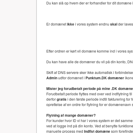
Du kan slå op hvem der er forhandler for dit domæne i 
Er domænet
ikke
i vores system endnu
skal
der laves
Efter ordren er kørt vil domæne komme ind i vores sy
Du kan have alle de domæner du vil på din konto, DN
Skift af DNS servere sker ikke automatisk i forbinde
Admin
udfor domænet i
Punktum.DK domæner
ikone
Mister jeg forudbetalt periode på mine .DK domæn
Forudbetalt periode flyttes med over ved indflytning ti
derfor
gratis
i den første periode indtil fakturering f
oprettelse af en ordre for flytning for er domænenav
Flytning af mange domæner?
For kunder hvor ID vi har i vores system er det samm
ved at logge ind på din konto. Ved at benytte funkti
manuelle process med
Indflyt domæne
som forefinde