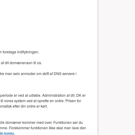
n foretage indflytningen.
af dit domænenavn til os.
dre man selv anmoder om skift af DNS servere i
periode er ved at udløbe. Administration af dit .DK er
l vores system ved at oprette en ordre. Prisen for
atisk efter din ordre er kørt.
or alle domæner kommer med over. Funktionen ser du
 samme. Forekommer funktionen ikke skal man lave den
din konto.