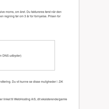
ive moms, om året. Du faktureres først når den
en regning før om 3 år for fornyelse. Prisen for
den DNS udbyder)
ndtering. Du vil kunne se disse muligheder i .DK
 linket til WebHosting A/S, dit eksisterende/gamle