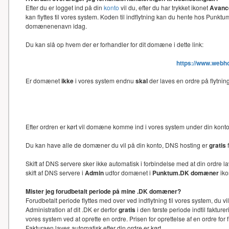
Efter du er logget ind på din
konto
vil du, efter du har trykket ikonet
Avance
kan flyttes til vores system. Koden til indflytning kan du hente hos Punk
domænenenavn idag.
Du kan slå op hvem der er forhandler for dit domæne i dette link:
https://www.webh
Er domænet
ikke
i vores system endnu
skal
der laves en ordre på flytni
Efter ordren er kørt vil domæne komme ind i vores system under din kon
Du kan have alle de domæner du vil på din konto, DNS hosting er
gratis
f
Skift af DNS servere sker ikke automatisk i forbindelse med at din ord
skift af DNS servere i
Admin
udfor domænet i
Punktum.DK domæner
iko
Mister jeg forudbetalt periode på mine .DK domæner?
Forudbetalt periode flyttes med over ved indflytning til vores system, du 
Administration af dit .DK er derfor
gratis
i den første periode indtil faktu
vores system ved at oprette en ordre. Prisen for oprettelse af en ordre f
Fakturaen laves automatisk efter din ordre er kørt.