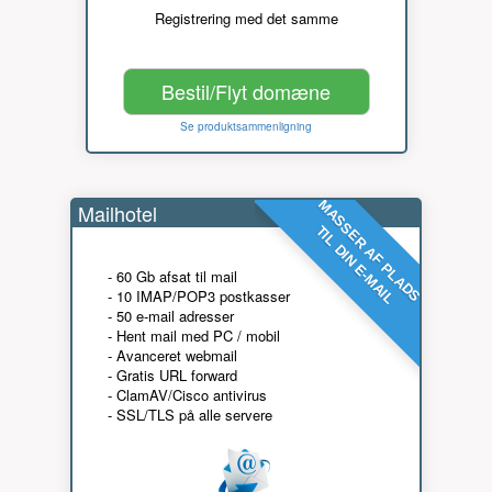
Registrering med det samme
Bestil/Flyt domæne
Se produktsammenligning
MASSER AF PLADS
Mailhotel
TIL DIN E-MAIL
- 60 Gb afsat til mail
- 10 IMAP/POP3 postkasser
- 50 e-mail adresser
- Hent mail med PC / mobil
- Avanceret webmail
- Gratis URL forward
- ClamAV/Cisco antivirus
- SSL/TLS på alle servere