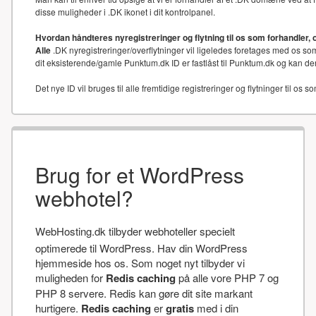
disse muligheder i .DK ikonet i dit kontrolpanel.
Hvordan håndteres nyregistreringer og flytning til os som forhandler, 
Alle
.DK nyregistreringer/overflytninger vil ligeledes foretages med os som
dit eksisterende/gamle Punktum.dk ID er fastlåst til Punktum.dk og kan der
Det nye ID vil bruges til alle fremtidige registreringer og flytninger til os s
Brug for et WordPress
webhotel?
WebHosting.dk tilbyder webhoteller specielt
optimerede til WordPress. Hav din WordPress
hjemmeside hos os. Som noget nyt tilbyder vi
muligheden for
Redis caching
på alle vore PHP 7 og
PHP 8 servere. Redis kan gøre dit site markant
hurtigere.
Redis caching
er
gratis
med i din