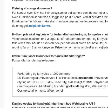
Flytning af mange domæner?
For kunder hvor ID vi har i vores system er det samme som domænet er re
over. Funktionen ser du ved at logge ind på din konto. Ved at benytte f
Forekommer funktionen ikke skal man lave den manuelle process med
I
du er logget
ind på din konto.
Hvilken pris skal jeg betale for forhandlerhåndtering og fornyelse af
Vi har besluttet at den pris vi tager for forhandlerhåndteringen og for
faktureres først når den eksisterende periode du allerede har betalt for, e
regning før om 3 år for fornyelse. Prisen for fornyelse angivet er en vejl
Hvilke funktioner inkluderer forhandlerhåndteringen?
Forhandlerhåndtering inkluderer:
Fakturering og fornyelse af .DK domænet
Skift/ændring af DNS servere til af Punktum.dk
godkendte
DNS serve
Styring af DNSSEC/DS (DNS security) hvis muligt af DNS udbyder (
Overdragelse af håndtering til anden
godkendt
registrar, eller skift t
Opsigelse af fornyelse af domænet
Kan jeg opsige forhandlerhåndteringen hos Webhosting A/S?
Man kan til enhver tid opsige at vi er forhandler af et .DK domæne ved at