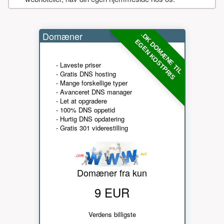
Domæner
.DK DOMÆNE TIL
EGEN KOSTPRIS
- Laveste priser
- Gratis DNS hosting
- Mange forskellige typer
- Avanceret DNS manager
- Let at opgradere
- 100% DNS oppetid
- Hurtig DNS opdatering
- Gratis 301 viderestilling
Domæner fra kun
9 EUR
Verdens billigste