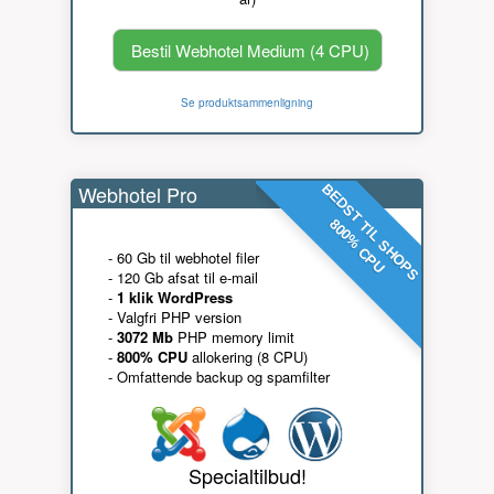
Bestil Webhotel Medium (4 CPU)
Se produktsammenligning
Webhotel Pro
BEDST TIL SHOPS
800% CPU
- 60 Gb til webhotel filer
- 120 Gb afsat til e-mail
-
1 klik WordPress
- Valgfri PHP version
-
3072 Mb
PHP memory limit
-
800% CPU
allokering (8 CPU)
- Omfattende backup og spamfilter
Specialtilbud!