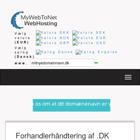
Vælg
valuta
(EUR)
Vælg
sprog
(Dansk)
www.
Togg
navig
os om at dit domænenavn er ved at udløbe eller anden fo
Forhandlerhåndtering af .DK