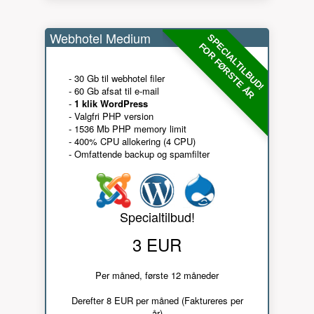
Webhotel Medium
SPECIALTILBUD!
FOR FØRSTE ÅR
- 30 Gb til webhotel filer
- 60 Gb afsat til e-mail
-
1 klik WordPress
- Valgfri PHP version
- 1536 Mb PHP memory limit
- 400% CPU allokering (4 CPU)
- Omfattende backup og spamfilter
Specialtilbud!
3 EUR
Per måned, første 12 måneder
Derefter 8 EUR per måned (Faktureres per
år)