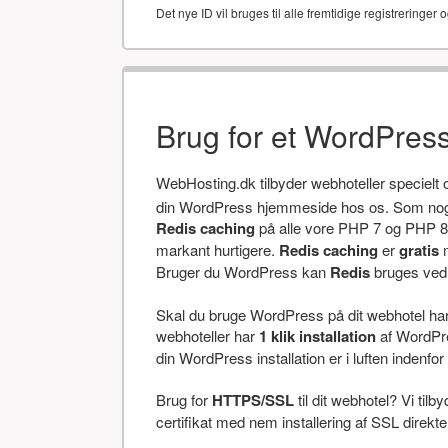
Det nye ID vil bruges til alle fremtidige registreringer o
Brug for et WordPres
WebHosting.dk tilbyder webhoteller specielt
din WordPress hjemmeside hos os. Som noget
Redis caching
på alle vore PHP 7 og PHP 8 
markant hurtigere.
Redis caching
er
gratis
m
Bruger du WordPress kan
Redis
bruges ved a
Skal du bruge WordPress på dit webhotel har v
webhoteller har
1 klik installation
af WordPres
din WordPress installation er i luften indenfor 
Brug for
HTTPS/SSL
til dit webhotel? Vi tilb
certifikat med nem installering af SSL direkt