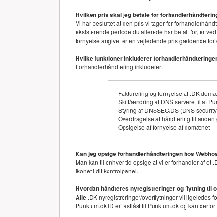
Hvilken pris skal jeg betale for forhandlerhåndter
Vi har besluttet at den pris vi tager for forhandler
eksisterende periode du allerede har betalt for, er ved
fornyelse angivet er en vejledende pris gældende for 
Hvilke funktioner inkluderer forhandlerhåndteringe
Forhandlerhåndtering inkluderer:
Fakturering og fornyelse af .DK dom
Skift/ændring af DNS servere til af P
Styring af DNSSEC/DS (DNS security)
Overdragelse af håndtering til anden
Opsigelse af fornyelse af domænet
Kan jeg opsige forhandlerhåndteringen hos Webhos
Man kan til enhver tid opsige at vi er forhandler af 
ikonet i dit kontrolpanel.
Hvordan håndteres nyregistreringer og flytning til 
Alle
.DK nyregistreringer/overflytninger vil ligeledes 
Punktum.dk ID er fastlåst til Punktum.dk og kan derfor 