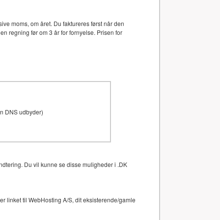
ive moms, om året. Du faktureres først når den
en regning før om 3 år for fornyelse. Prisen for
den DNS udbyder)
ndtering. Du vil kunne se disse muligheder i .DK
 linket til WebHosting A/S, dit eksisterende/gamle