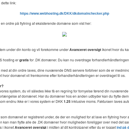
dette link:
https://www.webhosting.dk/DKK/dkdomainchecker.php
 en ordre på flytning af eksisterende domæne som vist her:
stem under din konto og vil forekomme under
Avanceret oversigt
ikonet hvor du ka
S hosting er
gratis
for .DK domæner. Du kan nu overdrage forhandlerhåndteringen 
lse med at din ordre laves, dine nuværende DNS servere forbliver som de er medmin
t hvor domænet vil fremkomme efter forhandlerhåndteringen er overdraget til os.
er?
l vores system, du vil således ikke få en regning for fornyelse førend din nuværende 
or forlængelse af domænet. Har du domæner hos en anden udbyder kan du flytte dem ti
n som endnu ikke er i vores system er DKK
1.25
inklusive moms. Fakturaen laves autom
e som domænet er registreret under, de der en mulighed for at lave en flytning hv
onen kan man flytte alle de .DK domæner hvor muligheden foreligger over med det
s i ikonet
Avanceret oversigt
i midten af dit kontrolpanel efter du er logget
ind på 