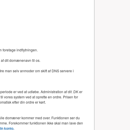
n foretage indflytningen.
af dit domænenavn til os.
dre man selv anmoder om skift af DNS servere i
periode er ved at udløbe. Administration af dit .DK er
l vores system ved at oprette en ordre. Prisen for
atisk efter din ordre er kørt.
or alle domæner kommer med over. Funktionen ser du
 samme. Forekommer funktionen ikke skal man lave den
din konto.