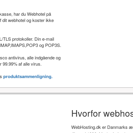
stkasse, har du Webhotel på
f dit webhotel og koster ikke
L/TLS protokoller. Din e-mail
som IMAP,IMAPS,POP3 og POP3S.
co antivirus, alle indgående og
 99.99% af alle virus.
es
produktsammenligning.
Hvorfor webhos
WebHosting.dk er Danmarks ælds