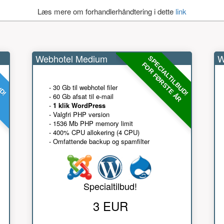
Læs mere om forhandlerhåndtering i dette
link
Webhotel Medium
W
UD!
SPECIALTILBUD!
R
FOR FØRSTE ÅR
- 30 Gb til webhotel filer
- 60 Gb afsat til e-mail
-
1 klik WordPress
- Valgfri PHP version
- 1536 Mb PHP memory limit
- 400% CPU allokering (4 CPU)
- Omfattende backup og spamfilter
Specialtilbud!
3 EUR