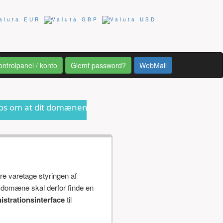
ontrolpanel / konto
Glemt password?
WebMail
domænenavn er ved at udløbe eller anden form for informa
re varetage styringen af
 domæne skal derfor finde en
istrationsinterface
til