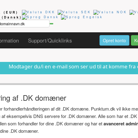
ta
(EUR)
g
(Dansk)
ormation
Support/Quicklinks
Opret konto
K
u/i en e-mail som ser ud til at komme fra os om at dit 
ring af .DK domæner
ger forhandlerhåndteringen af dit .DK domæne. Punktum.dk vil ikke me
ng af eksempelvis DNS servere for .DK domæner. Alle som har et .DK
ollen som forhandler for dine .DK domæner og har et
avanceret admin
af dine .DK domæner.