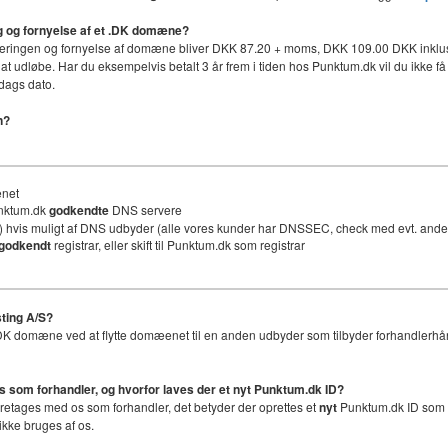
ing og fornyelse af et .DK domæne?
håndteringen og fornyelse af domæne bliver DKK 87.20 + moms, DKK 109.00 DKK inklus
 at udløbe. Har du eksempelvis betalt 3 år frem i tiden hos Punktum.dk vil du ikke få 
dags dato.
n?
ænet
unktum.dk
godkendte
DNS servere
 hvis muligt af DNS udbyder (alle vores kunder har DNSSEC, check med evt. an
godkendt
registrar, eller skift til Punktum.dk som registrar
ting A/S?
et .DK domæne ved at flytte domæenet til en anden udbyder som tilbyder forhandlerhå
os som forhandler, og hvorfor laves der et nyt
Punktum.dk ID
?
foretages med os som forhandler, det betyder der oprettes et
nyt
Punktum.dk ID som er
ikke bruges af os.