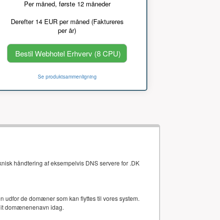
Per måned, første 12 måneder
Derefter 14 EUR per måned (Faktureres
per år)
Bestil Webhotel Erhverv (8 CPU)
Se produktsammenligning
eknisk håndtering af eksempelvis DNS servere for .DK
gten udfor de domæner som kan flyttes til vores system.
 dit domænenenavn idag.