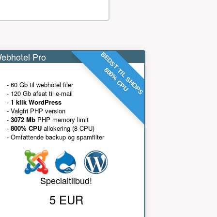
ebhotel Pro
BEDST TIL SHOPS
800% CPU
- 60 Gb til webhotel filer
- 120 Gb afsat til e-mail
-
1 klik WordPress
- Valgfri PHP version
-
3072 Mb
PHP memory limit
-
800% CPU
allokering (8 CPU)
- Omfattende backup og spamfilter
Specialtilbud!
5 EUR