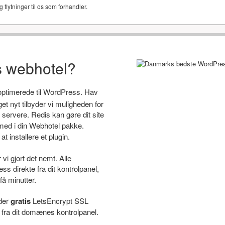
g flytninger til os som forhandler.
s webhotel?
 optimerede til WordPress. Hav
 nyt tilbyder vi muligheden for
servere. Redis kan gøre dit site
ed i din Webhotel pakke.
t installere et plugin.
i gjort det nemt. Alle
s direkte fra dit kontrolpanel,
få minutter.
yder
gratis
LetsEncrypt SSL
e fra dit domænes kontrolpanel.