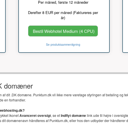
Per måned, første 12 måneder
Derefter 8 EUR per måned (Faktureres per
år)
Bestil Webhotel Medium (4 CPU)
Se produktsammenligning
DK domæner
en af dit .DK domæne. Punktum.dk vil ikke mere varetage styringen af betaling og t
de en forhandler.
 webhosting.dk?
trykket ikonet
Avanceret oversigt
, se et
Indflyt domæne
link ude til højre i oversi
vis dit domænenavn håndteres af Punktum.dk, eller hos den udbyder der håndterer