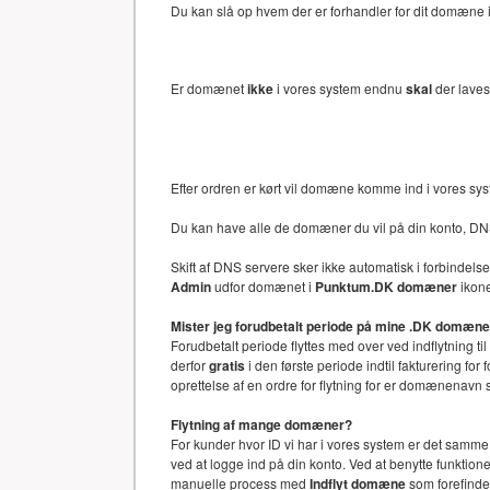
Du kan slå op hvem der er forhandler for dit domæne i 
Er domænet
ikke
i vores system endnu
skal
der laves
Efter ordren er kørt vil domæne komme ind i vores sy
Du kan have alle de domæner du vil på din konto, DN
Skift af DNS servere sker ikke automatisk i forbinde
Admin
udfor domænet i
Punktum.DK domæner
ikone
Mister jeg forudbetalt periode på mine .DK domæn
Forudbetalt periode flyttes med over ved indflytning ti
derfor
gratis
i den første periode indtil fakturering f
oprettelse af en ordre for flytning for er domænenav
Flytning af mange domæner?
For kunder hvor ID vi har i vores system er det samm
ved at logge ind på din konto. Ved at benytte funkti
manuelle process med
Indflyt domæne
som forefinde