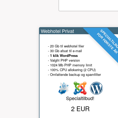
Webhotel Privat
SPECIALTILB
FOR FØRSTE Å
- 20 Gb til webhotel filer
- 30 Gb afsat til e-mail
-
1 klik WordPress
- Valgfri PHP version
- 1024 Mb PHP memory limit
- 100% CPU allokering (2 CPU)
- Omfattende backup og spamfilter
Specialtilbud!
2 EUR