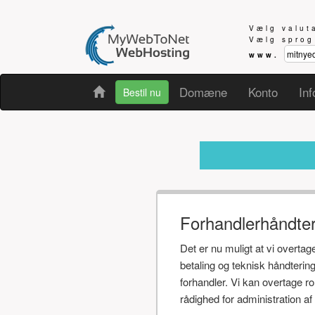
Vælg valu
Vælg spro
www.
Domæne
Konto
Inf
Bestil nu
Modtager d
Forhandlerhåndte
Det er nu muligt at vi overta
betaling og teknisk håndteri
forhandler. Vi kan overtage r
rådighed for administration 