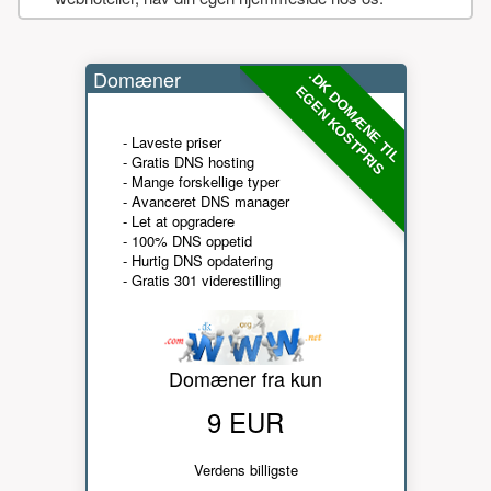
Domæner
.DK DOMÆNE TIL
EGEN KOSTPRIS
- Laveste priser
- Gratis DNS hosting
- Mange forskellige typer
- Avanceret DNS manager
- Let at opgradere
- 100% DNS oppetid
- Hurtig DNS opdatering
- Gratis 301 viderestilling
Domæner fra kun
9 EUR
Verdens billigste