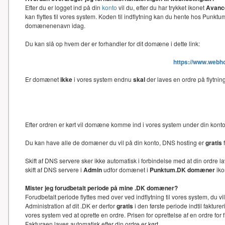
Efter du er logget ind på din
konto
vil du, efter du har trykket ikonet
Avance
kan flyttes til vores system. Koden til indflytning kan du hente hos Punk
domænenenavn idag.
Du kan slå op hvem der er forhandler for dit domæne i dette link:
https://www.webh
Er domænet
ikke
i vores system endnu
skal
der laves en ordre på flytni
Efter ordren er kørt vil domæne komme ind i vores system under din kon
Du kan have alle de domæner du vil på din konto, DNS hosting er
gratis
f
Skift af DNS servere sker ikke automatisk i forbindelse med at din ord
skift af DNS servere i
Admin
udfor domænet i
Punktum.DK domæner
iko
Mister jeg forudbetalt periode på mine .DK domæner?
Forudbetalt periode flyttes med over ved indflytning til vores system, du 
Administration af dit .DK er derfor
gratis
i den første periode indtil faktu
vores system ved at oprette en ordre. Prisen for oprettelse af en ordre f
Fakturaen laves automatisk efter din ordre er kørt.