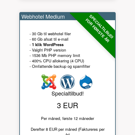
Webhotel Medium
SPECIALTILBUD!
FOR FØRSTE ÅR
- 30 Gb til webhotel filer
- 60 Gb afsat til e-mail
-
1 klik WordPress
- Valgfri PHP version
- 1536 Mb PHP memory limit
- 400% CPU allokering (4 CPU)
- Omfattende backup og spamfilter
Specialtilbud!
3 EUR
Per måned, første 12 måneder
Derefter 8 EUR per måned (Faktureres per
år)