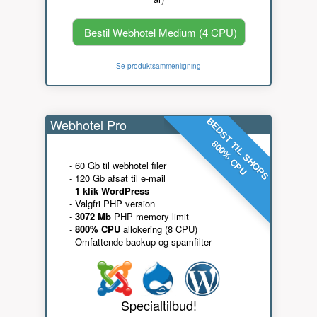
Bestil Webhotel Medium (4 CPU)
Se produktsammenligning
Webhotel Pro
BEDST TIL SHOPS
800% CPU
- 60 Gb til webhotel filer
- 120 Gb afsat til e-mail
-
1 klik WordPress
- Valgfri PHP version
-
3072 Mb
PHP memory limit
-
800% CPU
allokering (8 CPU)
- Omfattende backup og spamfilter
Specialtilbud!