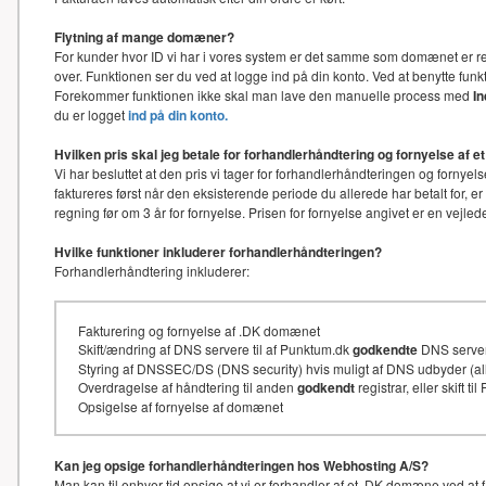
Flytning af mange domæner?
For kunder hvor ID vi har i vores system er det samme som domænet er re
over. Funktionen ser du ved at logge ind på din konto. Ved at benytte f
Forekommer funktionen ikke skal man lave den manuelle process med
I
du er logget
ind på din konto.
Hvilken pris skal jeg betale for forhandlerhåndtering og fornyelse af
Vi har besluttet at den pris vi tager for forhandlerhåndteringen og for
faktureres først når den eksisterende periode du allerede har betalt for, e
regning før om 3 år for fornyelse. Prisen for fornyelse angivet er en vejl
Hvilke funktioner inkluderer forhandlerhåndteringen?
Forhandlerhåndtering inkluderer:
Fakturering og fornyelse af .DK domænet
Skift/ændring af DNS servere til af Punktum.dk
godkendte
DNS serve
Styring af DNSSEC/DS (DNS security) hvis muligt af DNS udbyder (
Overdragelse af håndtering til anden
godkendt
registrar, eller skift t
Opsigelse af fornyelse af domænet
Kan jeg opsige forhandlerhåndteringen hos Webhosting A/S?
Man kan til enhver tid opsige at vi er forhandler af et .DK domæne ved at