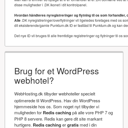
disse muligheder i .DK ikonet i dit kontrolpanel.
Hvordan håndteres nyregistreringer og flytning til os som forhandler, 
Alle
.DK nyregistreringer/overflytninger vil ligeledes foretages med os som
dit eksisterende/gamle Punktum.dk ID er fastlåst til Punktum.dk og kan der
Det nye ID vil bruges til alle fremtidige registreringer og flytninger til os s
Brug for et WordPress
webhotel?
WebHosting.dk tilbyder webhoteller specielt
optimerede til WordPress. Hav din WordPress
hjemmeside hos os. Som noget nyt tilbyder vi
muligheden for
Redis caching
på alle vore PHP 7 og
PHP 8 servere. Redis kan gøre dit site markant
hurtigere.
Redis caching
er
gratis
med i din