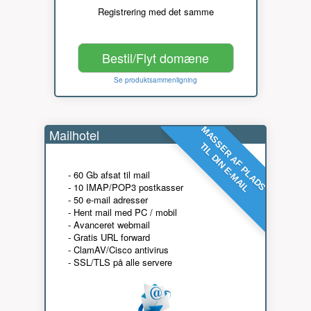
Registrering med det samme
Bestil/Flyt domæne
Se produktsammenligning
MASSER AF PLADS
Mailhotel
TIL DIN E-MAIL
- 60 Gb afsat til mail
- 10 IMAP/POP3 postkasser
- 50 e-mail adresser
- Hent mail med PC / mobil
- Avanceret webmail
- Gratis URL forward
- ClamAV/Cisco antivirus
- SSL/TLS på alle servere