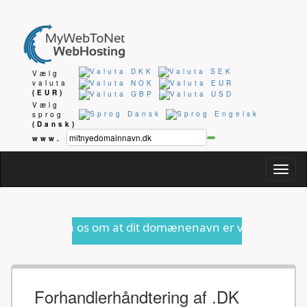
Vælg
valuta
(EUR)
Vælg
sprog
(Dansk)
www.
Togg
navig
os om at dit domænenavn er ved at udløbe eller anden fo
Forhandlerhåndtering af .DK