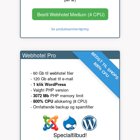
Bestil Webhotel Medium (4 CPU)
Se produktsammenligning
Webhotel Pro
BEDST TIL SHOPS
800% CPU
- 60 Gb til webhotel filer
- 120 Gb afsat til e-mail
-
1 klik WordPress
- Valgfri PHP version
-
3072 Mb
PHP memory limit
-
800% CPU
allokering (8 CPU)
- Omfattende backup og spamfilter
Specialtilbud!