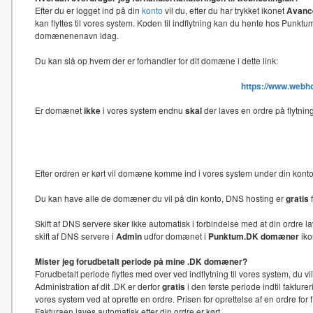
Efter du er logget ind på din
konto
vil du, efter du har trykket ikonet
Avance
kan flyttes til vores system. Koden til indflytning kan du hente hos Punk
domænenenavn idag.
Du kan slå op hvem der er forhandler for dit domæne i dette link:
https://www.webh
Er domænet
ikke
i vores system endnu
skal
der laves en ordre på flytni
Efter ordren er kørt vil domæne komme ind i vores system under din kon
Du kan have alle de domæner du vil på din konto, DNS hosting er
gratis
f
Skift af DNS servere sker ikke automatisk i forbindelse med at din ord
skift af DNS servere i
Admin
udfor domænet i
Punktum.DK domæner
iko
Mister jeg forudbetalt periode på mine .DK domæner?
Forudbetalt periode flyttes med over ved indflytning til vores system, du 
Administration af dit .DK er derfor
gratis
i den første periode indtil faktu
vores system ved at oprette en ordre. Prisen for oprettelse af en ordre f
Fakturaen laves automatisk efter din ordre er kørt.