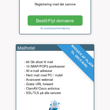
Registrering med det samme
Bestil/Flyt domæne
Se produktsammenligning
MASSER AF PLADS
Mailhotel
TIL DIN E-MAIL
- 60 Gb afsat til mail
- 10 IMAP/POP3 postkasser
- 50 e-mail adresser
- Hent mail med PC / mobil
- Avanceret webmail
- Gratis URL forward
- ClamAV/Cisco antivirus
- SSL/TLS på alle servere