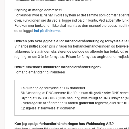
Flytning af mange domæner?
For kunder hvor ID vi har i vores system er det samme som domænet er re
over. Funktionen ser du ved at logge ind på din konto. Ved at benytte f
Forekommer funktionen ikke skal man lave den manuelle process med
I
du er logget
ind på din konto.
Hvilken pris skal jeg betale for forhandlerhåndtering og fornyelse af
Vi har besluttet at den pris vi tager for forhandlerhåndteringen og for
faktureres først når den eksisterende periode du allerede har betalt for, e
regning før om 3 år for fornyelse. Prisen for fornyelse angivet er en vejl
Hvilke funktioner inkluderer forhandlerhåndteringen?
Forhandlerhåndtering inkluderer:
Fakturering og fornyelse af .DK domænet
Skift/ændring af DNS servere til af Punktum.dk
godkendte
DNS serve
Styring af DNSSEC/DS (DNS security) hvis muligt af DNS udbyder (
Overdragelse af håndtering til anden
godkendt
registrar, eller skift t
Opsigelse af fornyelse af domænet
Kan jeg opsige forhandlerhåndteringen hos Webhosting A/S?
Man kan til enhver tid opsige at vi er forhandler af et .DK domæne ved at