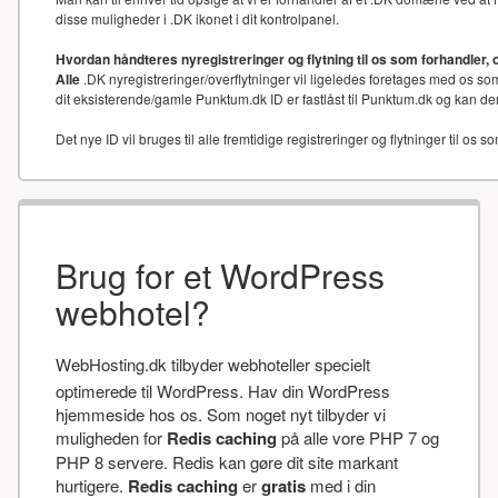
disse muligheder i .DK ikonet i dit kontrolpanel.
Hvordan håndteres nyregistreringer og flytning til os som forhandler, 
Alle
.DK nyregistreringer/overflytninger vil ligeledes foretages med os som
dit eksisterende/gamle Punktum.dk ID er fastlåst til Punktum.dk og kan der
Det nye ID vil bruges til alle fremtidige registreringer og flytninger til os s
Brug for et WordPress
webhotel?
WebHosting.dk tilbyder webhoteller specielt
optimerede til WordPress. Hav din WordPress
hjemmeside hos os. Som noget nyt tilbyder vi
muligheden for
Redis caching
på alle vore PHP 7 og
PHP 8 servere. Redis kan gøre dit site markant
hurtigere.
Redis caching
er
gratis
med i din