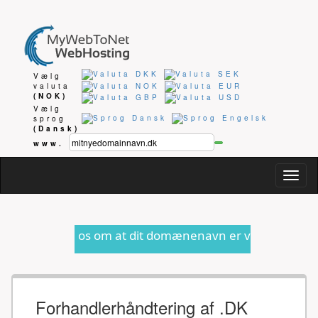
Vælg
valuta
(NOK)
Vælg
sprog
(Dansk)
www.
Togg
navig
os om at dit domænenavn er ved at udløbe eller anden for
Forhandlerhåndtering af .DK