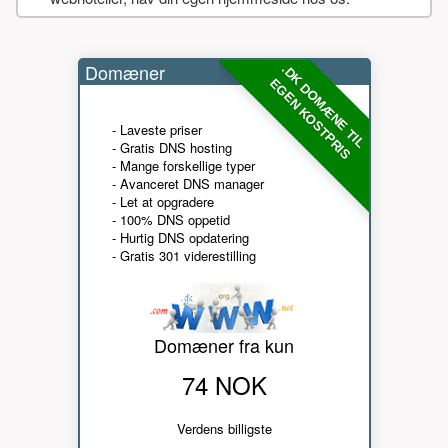
Domæner
.DK DOMÆNE TIL
EGEN KOSTPRIS
- Laveste priser
- Gratis DNS hosting
- Mange forskellige typer
- Avanceret DNS manager
- Let at opgradere
- 100% DNS oppetid
- Hurtig DNS opdatering
- Gratis 301 viderestilling
Domæner fra kun
74 NOK
Verdens billigste