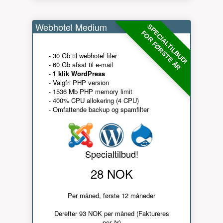
Webhotel Medium
SPECIALTILBUD!
FOR FØRSTE ÅR
- 30 Gb til webhotel filer
- 60 Gb afsat til e-mail
-
1 klik WordPress
- Valgfri PHP version
- 1536 Mb PHP memory limit
- 400% CPU allokering (4 CPU)
- Omfattende backup og spamfilter
Specialtilbud!
28 NOK
Per måned, første 12 måneder
Derefter 93 NOK per måned (Faktureres
per år)