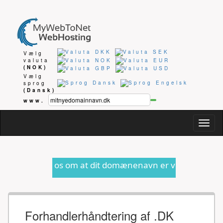
Vælg
valuta
(NOK)
Vælg
sprog
(Dansk)
www.
Togg
navig
os om at dit domænenavn er ved at udløbe eller anden for
Forhandlerhåndtering af .DK