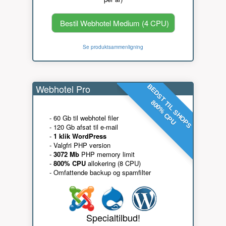
Bestil Webhotel Medium (4 CPU)
Se produktsammenligning
Webhotel Pro
BEDST TIL SHOPS
800% CPU
- 60 Gb til webhotel filer
- 120 Gb afsat til e-mail
-
1 klik WordPress
- Valgfri PHP version
-
3072 Mb
PHP memory limit
-
800% CPU
allokering (8 CPU)
- Omfattende backup og spamfilter
Specialtilbud!