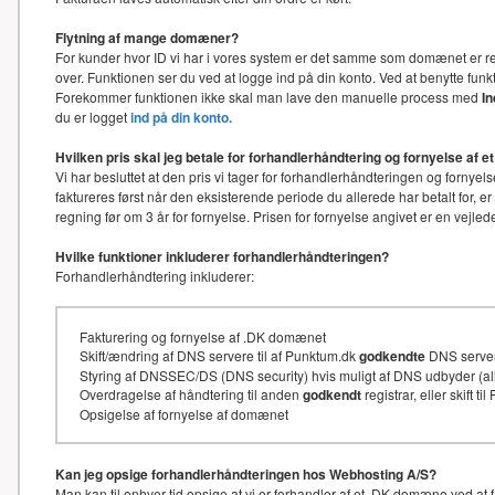
Flytning af mange domæner?
For kunder hvor ID vi har i vores system er det samme som domænet er re
over. Funktionen ser du ved at logge ind på din konto. Ved at benytte f
Forekommer funktionen ikke skal man lave den manuelle process med
I
du er logget
ind på din konto.
Hvilken pris skal jeg betale for forhandlerhåndtering og fornyelse af
Vi har besluttet at den pris vi tager for forhandlerhåndteringen og for
faktureres først når den eksisterende periode du allerede har betalt for, e
regning før om 3 år for fornyelse. Prisen for fornyelse angivet er en vejl
Hvilke funktioner inkluderer forhandlerhåndteringen?
Forhandlerhåndtering inkluderer:
Fakturering og fornyelse af .DK domænet
Skift/ændring af DNS servere til af Punktum.dk
godkendte
DNS serve
Styring af DNSSEC/DS (DNS security) hvis muligt af DNS udbyder (
Overdragelse af håndtering til anden
godkendt
registrar, eller skift t
Opsigelse af fornyelse af domænet
Kan jeg opsige forhandlerhåndteringen hos Webhosting A/S?
Man kan til enhver tid opsige at vi er forhandler af et .DK domæne ved at