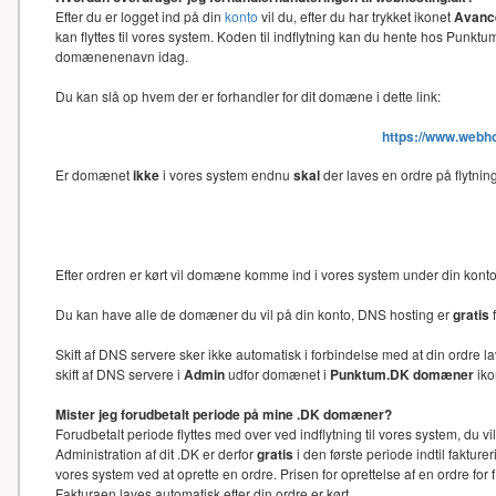
Efter du er logget ind på din
konto
vil du, efter du har trykket ikonet
Avance
kan flyttes til vores system. Koden til indflytning kan du hente hos Punk
domænenenavn idag.
Du kan slå op hvem der er forhandler for dit domæne i dette link:
https://www.webh
Er domænet
ikke
i vores system endnu
skal
der laves en ordre på flytni
Efter ordren er kørt vil domæne komme ind i vores system under din kon
Du kan have alle de domæner du vil på din konto, DNS hosting er
gratis
f
Skift af DNS servere sker ikke automatisk i forbindelse med at din ord
skift af DNS servere i
Admin
udfor domænet i
Punktum.DK domæner
iko
Mister jeg forudbetalt periode på mine .DK domæner?
Forudbetalt periode flyttes med over ved indflytning til vores system, du 
Administration af dit .DK er derfor
gratis
i den første periode indtil faktu
vores system ved at oprette en ordre. Prisen for oprettelse af en ordre f
Fakturaen laves automatisk efter din ordre er kørt.