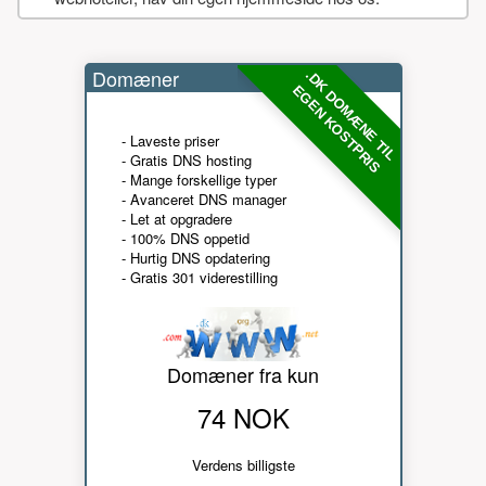
Domæner
.DK DOMÆNE TIL
EGEN KOSTPRIS
- Laveste priser
- Gratis DNS hosting
- Mange forskellige typer
- Avanceret DNS manager
- Let at opgradere
- 100% DNS oppetid
- Hurtig DNS opdatering
- Gratis 301 viderestilling
Domæner fra kun
74 NOK
Verdens billigste