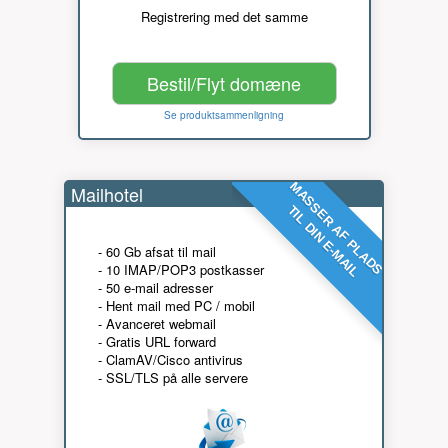
Registrering med det samme
Bestil/Flyt domæne
Se produktsammenligning
MASSER AF PLADS
Mailhotel
TIL DIN E-MAIL
- 60 Gb afsat til mail
- 10 IMAP/POP3 postkasser
- 50 e-mail adresser
- Hent mail med PC / mobil
- Avanceret webmail
- Gratis URL forward
- ClamAV/Cisco antivirus
- SSL/TLS på alle servere