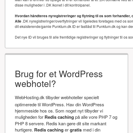
disse muligheder i .DK ikonet i dit kontrolpanel.
Hvordan håndteres nyregistreringer og flytning til os som forhandler, 
Alle
.DK nyregistreringer/overflytninger vil ligeledes foretages med os som
dit eksisterende/gamle Punktum.dk ID er fastlåst til Punktum.dk og kan der
Det nye ID vil bruges til alle fremtidige registreringer og flytninger til os s
Brug for et WordPress
webhotel?
WebHosting.dk tilbyder webhoteller specielt
optimerede til WordPress. Hav din WordPress
hjemmeside hos os. Som noget nyt tilbyder vi
muligheden for
Redis caching
på alle vore PHP 7 og
PHP 8 servere. Redis kan gøre dit site markant
hurtigere.
Redis caching
er
gratis
med i din