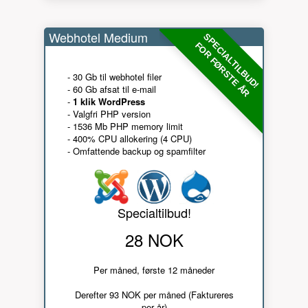
Webhotel Medium
SPECIALTILBUD!
FOR FØRSTE ÅR
- 30 Gb til webhotel filer
- 60 Gb afsat til e-mail
-
1 klik WordPress
- Valgfri PHP version
- 1536 Mb PHP memory limit
- 400% CPU allokering (4 CPU)
- Omfattende backup og spamfilter
Specialtilbud!
28 NOK
Per måned, første 12 måneder
Derefter 93 NOK per måned (Faktureres
per år)