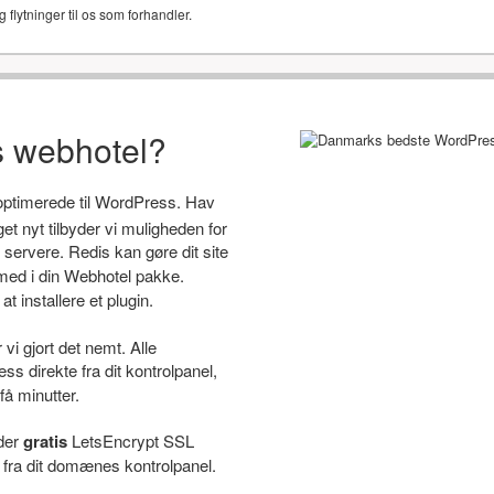
g flytninger til os som forhandler.
s webhotel?
 optimerede til WordPress. Hav
 nyt tilbyder vi muligheden for
servere. Redis kan gøre dit site
ed i din Webhotel pakke.
t installere et plugin.
i gjort det nemt. Alle
s direkte fra dit kontrolpanel,
få minutter.
yder
gratis
LetsEncrypt SSL
e fra dit domænes kontrolpanel.