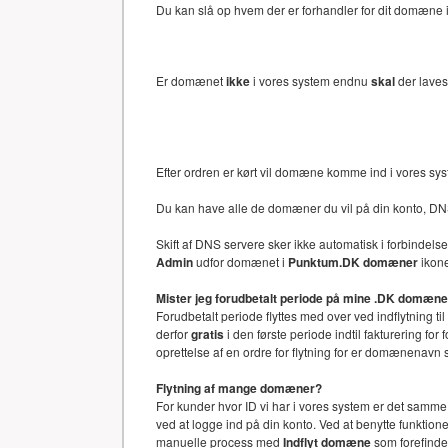
Du kan slå op hvem der er forhandler for dit domæne i 
Er domænet
ikke
i vores system endnu
skal
der laves
Efter ordren er kørt vil domæne komme ind i vores sy
Du kan have alle de domæner du vil på din konto, DN
Skift af DNS servere sker ikke automatisk i forbinde
Admin
udfor domænet i
Punktum.DK domæner
ikone
Mister jeg forudbetalt periode på mine .DK domæn
Forudbetalt periode flyttes med over ved indflytning ti
derfor
gratis
i den første periode indtil fakturering f
oprettelse af en ordre for flytning for er domænenav
Flytning af mange domæner?
For kunder hvor ID vi har i vores system er det samm
ved at logge ind på din konto. Ved at benytte funkti
manuelle process med
Indflyt domæne
som forefinde