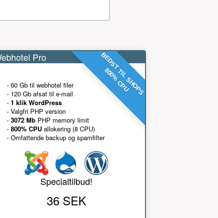
ebhotel Pro
BEDST TIL SHOPS
800% CPU
- 60 Gb til webhotel filer
- 120 Gb afsat til e-mail
-
1 klik WordPress
- Valgfri PHP version
-
3072 Mb
PHP memory limit
-
800% CPU
allokering (8 CPU)
- Omfattende backup og spamfilter
Specialtilbud!
36 SEK