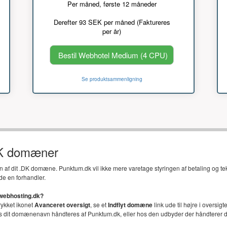
Per måned, første 12 måneder
Derefter 93 SEK per måned (Faktureres
per år)
Bestil Webhotel Medium (4 CPU)
Se produktsammenligning
DK domæner
en af dit .DK domæne. Punktum.dk vil ikke mere varetage styringen af betaling og t
de en forhandler.
 webhosting.dk?
trykket ikonet
Avanceret oversigt
, se et
Indflyt domæne
link ude til højre i oversi
vis dit domænenavn håndteres af Punktum.dk, eller hos den udbyder der håndterer