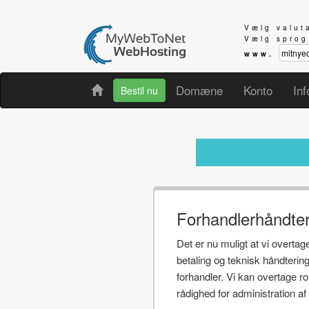
Vælg valu
Vælg spro
www.
Domæne
Konto
Inf
Bestil nu
Modtager 
Forhandlerhåndte
Det er nu muligt at vi overta
betaling og teknisk håndteri
forhandler. Vi kan overtage r
rådighed for administration 