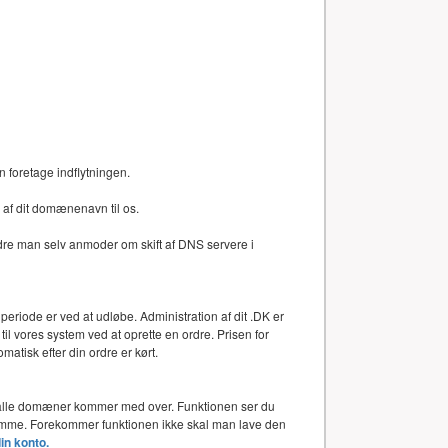
n foretage indflytningen.
af dit domænenavn til os.
dre man selv anmoder om skift af DNS servere i
periode er ved at udløbe. Administration af dit .DK er
l vores system ved at oprette en ordre. Prisen for
atisk efter din ordre er kørt.
or alle domæner kommer med over. Funktionen ser du
 samme. Forekommer funktionen ikke skal man lave den
din konto.