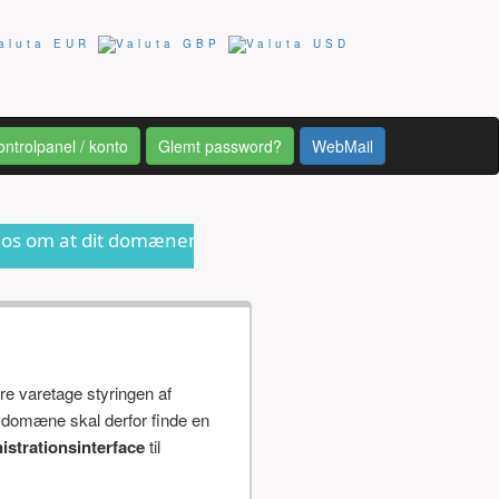
ontrolpanel / konto
Glemt password?
WebMail
domænenavn er ved at udløbe eller anden form for inform
re varetage styringen af
 domæne skal derfor finde en
istrationsinterface
til