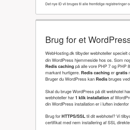
Det nye ID vil bruges til alle fremtidige registreringer o
Brug for et WordPres
WebHosting.dk tilbyder webhoteller specielt
din WordPress hjemmeside hos os. Som noget
Redis caching
på alle vore PHP 7 og PHP 8 
markant hurtigere.
Redis caching
er
gratis
m
Bruger du WordPress kan
Redis
bruges ved a
Skal du bruge WordPress på dit webhotel har v
webhoteller har
1 klik installation
af WordPres
din WordPress installation er i luften indenfor 
Brug for
HTTPS/SSL
til dit webhotel? Vi tilb
certifikat med nem installering af SSL direkt