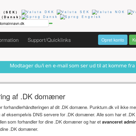
ta
(SEK)
g
(Dansk)
ormation
Support/Quicklinks
Opret konto
K
du/i en e-mail som ser ud til at komme fra os om at dit 
ring af .DK domæner
ger forhandlerhåndteringen af dit .DK domæne. Punktum.dk vil ikke me
ng af eksempelvis DNS servere for .DK domæner. Alle som har et .DK
ollen som forhandler for dine .DK domæner og har et
avanceret admin
af dine .DK domæner.