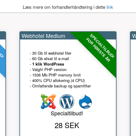
Læs mere om forhandlerhåndtering i dette
link
Webhotel Medium
W
UD!
SPECIALTILBUD!
R
FOR FØRSTE ÅR
- 30 Gb til webhotel filer
- 60 Gb afsat til e-mail
-
1 klik WordPress
- Valgfri PHP version
- 1536 Mb PHP memory limit
- 400% CPU allokering (4 CPU)
- Omfattende backup og spamfilter
Specialtilbud!
28 SEK