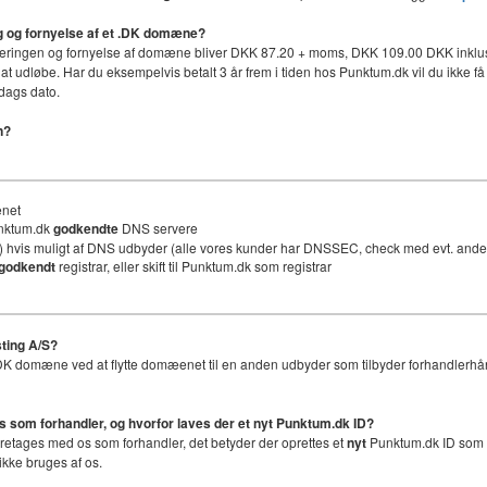
ing og fornyelse af et .DK domæne?
håndteringen og fornyelse af domæne bliver DKK 87.20 + moms, DKK 109.00 DKK inklus
 at udløbe. Har du eksempelvis betalt 3 år frem i tiden hos Punktum.dk vil du ikke få 
dags dato.
n?
ænet
unktum.dk
godkendte
DNS servere
 hvis muligt af DNS udbyder (alle vores kunder har DNSSEC, check med evt. an
godkendt
registrar, eller skift til Punktum.dk som registrar
ting A/S?
et .DK domæne ved at flytte domæenet til en anden udbyder som tilbyder forhandlerhå
os som forhandler, og hvorfor laves der et nyt
Punktum.dk ID
?
foretages med os som forhandler, det betyder der oprettes et
nyt
Punktum.dk ID som er
ikke bruges af os.