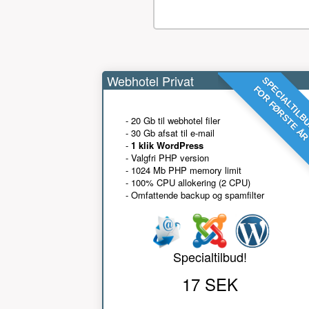
Webhotel Privat
SPECIALTILB
FOR FØRSTE Å
- 20 Gb til webhotel filer
- 30 Gb afsat til e-mail
-
1 klik WordPress
- Valgfri PHP version
- 1024 Mb PHP memory limit
- 100% CPU allokering (2 CPU)
- Omfattende backup og spamfilter
Specialtilbud!
17 SEK