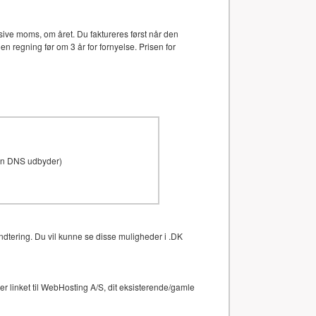
ive moms, om året. Du faktureres først når den
en regning før om 3 år for fornyelse. Prisen for
den DNS udbyder)
ndtering. Du vil kunne se disse muligheder i .DK
 linket til WebHosting A/S, dit eksisterende/gamle