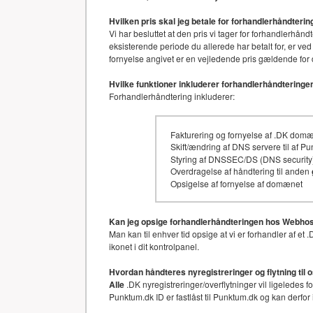
Hvilken pris skal jeg betale for forhandlerhåndter
Vi har besluttet at den pris vi tager for forhandler
eksisterende periode du allerede har betalt for, er ved
fornyelse angivet er en vejledende pris gældende for 
Hvilke funktioner inkluderer forhandlerhåndteringe
Forhandlerhåndtering inkluderer:
Fakturering og fornyelse af .DK dom
Skift/ændring af DNS servere til af P
Styring af DNSSEC/DS (DNS security)
Overdragelse af håndtering til anden
Opsigelse af fornyelse af domænet
Kan jeg opsige forhandlerhåndteringen hos Webhos
Man kan til enhver tid opsige at vi er forhandler af 
ikonet i dit kontrolpanel.
Hvordan håndteres nyregistreringer og flytning til 
Alle
.DK nyregistreringer/overflytninger vil ligeledes 
Punktum.dk ID er fastlåst til Punktum.dk og kan derfor 