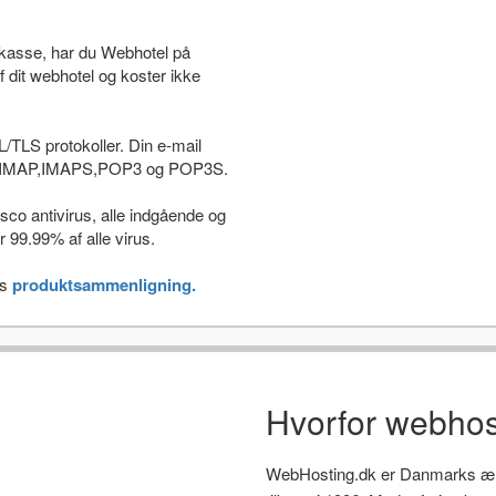
stkasse, har du Webhotel på
f dit webhotel og koster ikke
L/TLS protokoller. Din e-mail
som IMAP,IMAPS,POP3 og POP3S.
co antivirus, alle indgående og
 99.99% af alle virus.
es
produktsammenligning.
Hvorfor webhos
WebHosting.dk er Danmarks ælds