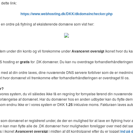
dette link:
https://www.webhosting.dk/DKK/dkdomainchecker.php
 en ordre på flytning af eksisterende domæne som vist her:
stem under din konto og vil forekomme under
Avanceret oversigt
ikonet hvor du ka
S hosting er
gratis
for .DK domæner. Du kan nu overdrage forhandlerhåndteringen 
lse med at din ordre laves, dine nuværende DNS servere forbliver som de er medmin
t hvor domænet vil fremkomme efter forhandlerhåndteringen er overdraget til os.
er?
l vores system, du vil således ikke få en regning for fornyelse førend din nuværende 
or forlængelse af domænet. Har du domæner hos en anden udbyder kan du flytte dem ti
n som endnu ikke er i vores system er DKK
1.25
inklusive moms. Fakturaen laves autom
e som domænet er registreret under, de der en mulighed for at lave en flytning hv
onen kan man flytte alle de .DK domæner hvor muligheden foreligger over med det
s i ikonet
Avanceret oversigt
i midten af dit kontrolpanel efter du er logget
ind på 