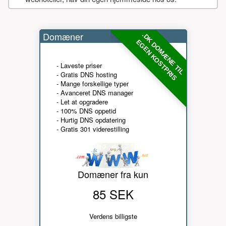
Domæner
.DK DOMÆNE TIL
EGEN KOSTPRIS
- Laveste priser
- Gratis DNS hosting
- Mange forskellige typer
- Avanceret DNS manager
- Let at opgradere
- 100% DNS oppetid
- Hurtig DNS opdatering
- Gratis 301 viderestilling
Domæner fra kun
85 SEK
Verdens billigste