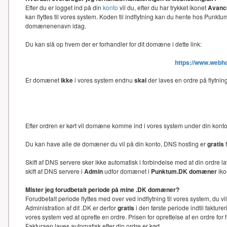
Efter du er logget ind på din
konto
vil du, efter du har trykket ikonet
Avance
kan flyttes til vores system. Koden til indflytning kan du hente hos Punk
domænenenavn idag.
Du kan slå op hvem der er forhandler for dit domæne i dette link:
https://www.webh
Er domænet
ikke
i vores system endnu
skal
der laves en ordre på flytni
Efter ordren er kørt vil domæne komme ind i vores system under din kon
Du kan have alle de domæner du vil på din konto, DNS hosting er
gratis
f
Skift af DNS servere sker ikke automatisk i forbindelse med at din ord
skift af DNS servere i
Admin
udfor domænet i
Punktum.DK domæner
iko
Mister jeg forudbetalt periode på mine .DK domæner?
Forudbetalt periode flyttes med over ved indflytning til vores system, du 
Administration af dit .DK er derfor
gratis
i den første periode indtil faktu
vores system ved at oprette en ordre. Prisen for oprettelse af en ordre f
Fakturaen laves automatisk efter din ordre er kørt.