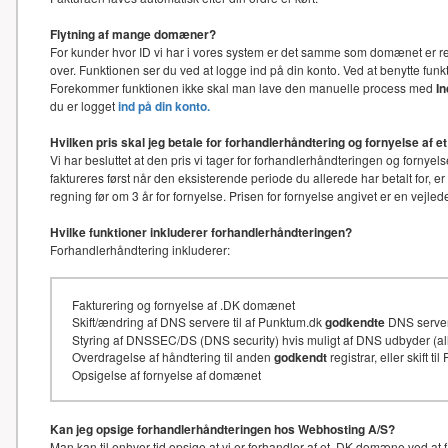
Flytning af mange domæner?
For kunder hvor ID vi har i vores system er det samme som domænet er re
over. Funktionen ser du ved at logge ind på din konto. Ved at benytte f
Forekommer funktionen ikke skal man lave den manuelle process med
I
du er logget
ind på din konto.
Hvilken pris skal jeg betale for forhandlerhåndtering og fornyelse af
Vi har besluttet at den pris vi tager for forhandlerhåndteringen og for
faktureres først når den eksisterende periode du allerede har betalt for, e
regning før om 3 år for fornyelse. Prisen for fornyelse angivet er en vejl
Hvilke funktioner inkluderer forhandlerhåndteringen?
Forhandlerhåndtering inkluderer:
Fakturering og fornyelse af .DK domænet
Skift/ændring af DNS servere til af Punktum.dk
godkendte
DNS serve
Styring af DNSSEC/DS (DNS security) hvis muligt af DNS udbyder (
Overdragelse af håndtering til anden
godkendt
registrar, eller skift t
Opsigelse af fornyelse af domænet
Kan jeg opsige forhandlerhåndteringen hos Webhosting A/S?
Man kan til enhver tid opsige at vi er forhandler af et .DK domæne ved at