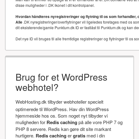
disse muligheder i .DK ikonet i dit kontrolpanel.
Hvordan håndteres nyregistreringer og flytning til os som forhandler, 
Alle
.DK nyregistreringer/overflytninger vil ligeledes foretages med os som
dit eksisterende/gamle Punktum.dk ID er fastlåst til Punktum.dk og kan der
Det nye ID vil bruges til alle fremtidige registreringer og flytninger til os s
Brug for et WordPress
webhotel?
WebHosting.dk tilbyder webhoteller specielt
optimerede til WordPress. Hav din WordPress
hjemmeside hos os. Som noget nyt tilbyder vi
muligheden for
Redis caching
på alle vore PHP 7 og
PHP 8 servere. Redis kan gøre dit site markant
hurtigere.
Redis caching
er
gratis
med i din