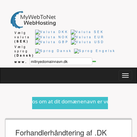
Vælg
valuta
(SEK)
Vælg
sprog
(Dansk)
www.
Togg
navig
s om at dit domænenavn er ved at udløbe eller anden for
Forhandlerhåndtering af .DK