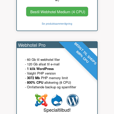
Bestil Webhotel Medium (4 CPU)
Se produktsammenligning
Webhotel Pro
BEDST TIL SHOPS
800% CPU
- 60 Gb til webhotel filer
- 120 Gb afsat til e-mail
-
1 klik WordPress
- Valgfri PHP version
-
3072 Mb
PHP memory limit
-
800% CPU
allokering (8 CPU)
- Omfattende backup og spamfilter
Specialtilbud!