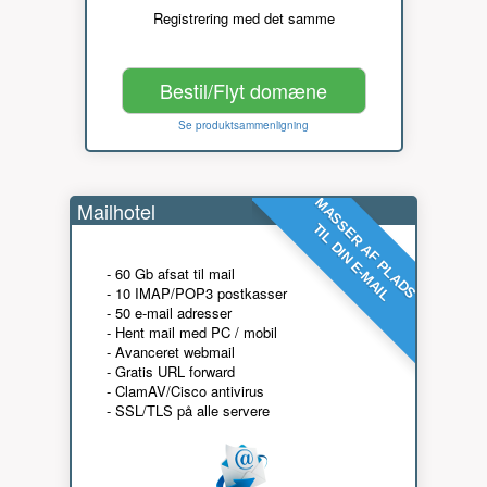
Registrering med det samme
Bestil/Flyt domæne
Se produktsammenligning
MASSER AF PLADS
Mailhotel
TIL DIN E-MAIL
- 60 Gb afsat til mail
- 10 IMAP/POP3 postkasser
- 50 e-mail adresser
- Hent mail med PC / mobil
- Avanceret webmail
- Gratis URL forward
- ClamAV/Cisco antivirus
- SSL/TLS på alle servere