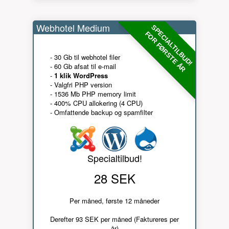
Webhotel Medium
SPECIALTILBUD!
FOR FØRSTE ÅR
- 30 Gb til webhotel filer
- 60 Gb afsat til e-mail
-
1 klik WordPress
- Valgfri PHP version
- 1536 Mb PHP memory limit
- 400% CPU allokering (4 CPU)
- Omfattende backup og spamfilter
Specialtilbud!
28 SEK
Per måned, første 12 måneder
Derefter 93 SEK per måned (Faktureres per
år)