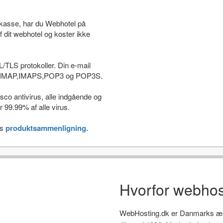
stkasse, har du Webhotel på
f dit webhotel og koster ikke
L/TLS protokoller. Din e-mail
som IMAP,IMAPS,POP3 og POP3S.
co antivirus, alle indgående og
 99.99% af alle virus.
es
produktsammenligning.
Hvorfor webhos
WebHosting.dk er Danmarks ælds