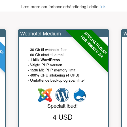
Læs mere om forhandlerhåndtering i dette
link
Webhotel Medium
W
UD!
SPECIALTILBUD!
R
FOR FØRSTE ÅR
- 30 Gb til webhotel filer
- 60 Gb afsat til e-mail
-
1 klik WordPress
- Valgfri PHP version
- 1536 Mb PHP memory limit
- 400% CPU allokering (4 CPU)
- Omfattende backup og spamfilter
Specialtilbud!
4 USD