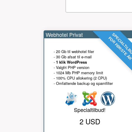
Webhotel Privat
SPECIALTILB
FOR FØRSTE Å
- 20 Gb til webhotel filer
- 30 Gb afsat til e-mail
-
1 klik WordPress
- Valgfri PHP version
- 1024 Mb PHP memory limit
- 100% CPU allokering (2 CPU)
- Omfattende backup og spamfilter
Specialtilbud!
2 USD