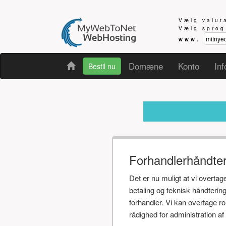
Vælg valu
Vælg spro
www.
Domæne
Konto
Inf
Bestil nu
Modtager d
Forhandlerhåndte
Det er nu muligt at vi overta
betaling og teknisk håndteri
forhandler. Vi kan overtage r
rådighed for administration 