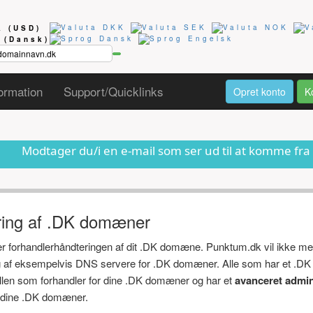
ta
(USD)
g
(Dansk)
ormation
Support/Quicklinks
Opret konto
K
u/i en e-mail som ser ud til at komme fra os om at dit 
ring af .DK domæner
ger forhandlerhåndteringen af dit .DK domæne. Punktum.dk vil ikke me
ng af eksempelvis DNS servere for .DK domæner. Alle som har et .DK
ollen som forhandler for dine .DK domæner og har et
avanceret admin
af dine .DK domæner.