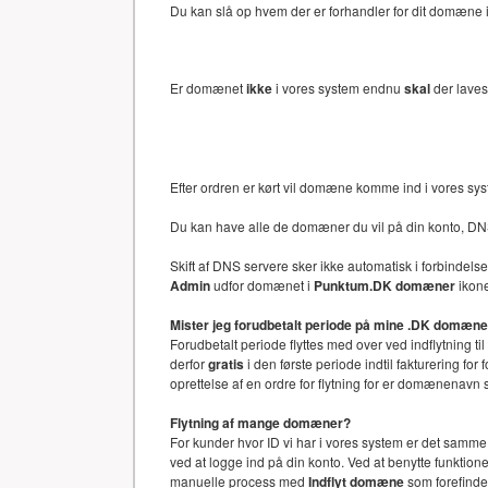
Du kan slå op hvem der er forhandler for dit domæne i 
Er domænet
ikke
i vores system endnu
skal
der laves
Efter ordren er kørt vil domæne komme ind i vores sy
Du kan have alle de domæner du vil på din konto, DN
Skift af DNS servere sker ikke automatisk i forbinde
Admin
udfor domænet i
Punktum.DK domæner
ikone
Mister jeg forudbetalt periode på mine .DK domæn
Forudbetalt periode flyttes med over ved indflytning ti
derfor
gratis
i den første periode indtil fakturering f
oprettelse af en ordre for flytning for er domænenav
Flytning af mange domæner?
For kunder hvor ID vi har i vores system er det samm
ved at logge ind på din konto. Ved at benytte funkti
manuelle process med
Indflyt domæne
som forefinde