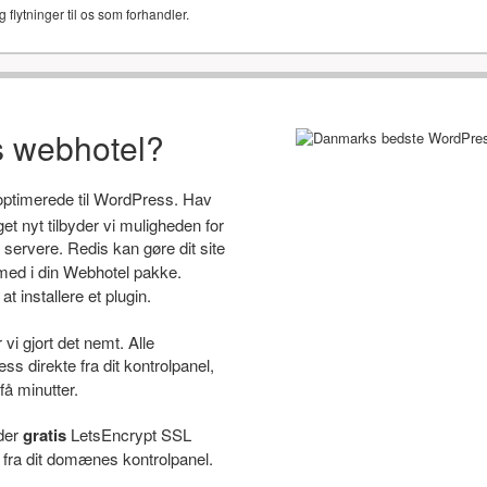
g flytninger til os som forhandler.
s webhotel?
 optimerede til WordPress. Hav
 nyt tilbyder vi muligheden for
servere. Redis kan gøre dit site
ed i din Webhotel pakke.
t installere et plugin.
i gjort det nemt. Alle
s direkte fra dit kontrolpanel,
få minutter.
yder
gratis
LetsEncrypt SSL
e fra dit domænes kontrolpanel.