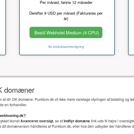
Per måned, første 12 måneder
Derefter 9 USD per måned (Faktureres per
år)
Bestil Webhotel Medium (4 CPU)
Se produktsammenligning
DK domæner
en af dit .DK domæne. Punktum.dk vil ikke mere varetage styringen af betaling og t
de en forhandler.
 webhosting.dk?
trykket ikonet
Avanceret oversigt
, se et
Indflyt domæne
link ude til højre i oversi
vis dit domænenavn håndteres af Punktum.dk, eller hos den udbyder der håndterer