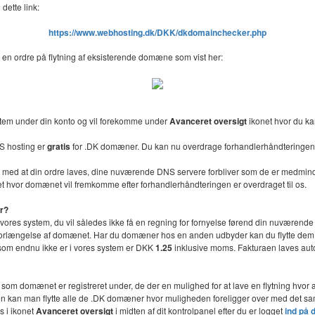
dette link:
https://www.webhosting.dk/DKK/dkdomainchecker.php
 en ordre på flytning af eksisterende domæne som vist her:
stem under din konto og vil forekomme under
Avanceret oversigt
ikonet hvor du ka
S hosting er
gratis
for .DK domæner. Du kan nu overdrage forhandlerhåndteringen 
lse med at din ordre laves, dine nuværende DNS servere forbliver som de er medmin
t hvor domænet vil fremkomme efter forhandlerhåndteringen er overdraget til os.
er?
l vores system, du vil således ikke få en regning for fornyelse førend din nuværende 
or forlængelse af domænet. Har du domæner hos en anden udbyder kan du flytte dem ti
n som endnu ikke er i vores system er DKK
1.25
inklusive moms. Fakturaen laves autom
e som domænet er registreret under, de der en mulighed for at lave en flytning hv
onen kan man flytte alle de .DK domæner hvor muligheden foreligger over med det
s i ikonet
Avanceret oversigt
i midten af dit kontrolpanel efter du er logget
ind på 