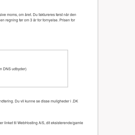
ive moms, om året. Du faktureres først når den
en regning før om 3 år for fornyelse. Prisen for
den DNS udbyder)
ndtering. Du vil kunne se disse muligheder i .DK
 linket til WebHosting A/S, dit eksisterende/gamle