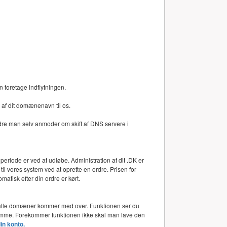
n foretage indflytningen.
af dit domænenavn til os.
dre man selv anmoder om skift af DNS servere i
periode er ved at udløbe. Administration af dit .DK er
l vores system ved at oprette en ordre. Prisen for
atisk efter din ordre er kørt.
or alle domæner kommer med over. Funktionen ser du
 samme. Forekommer funktionen ikke skal man lave den
din konto.