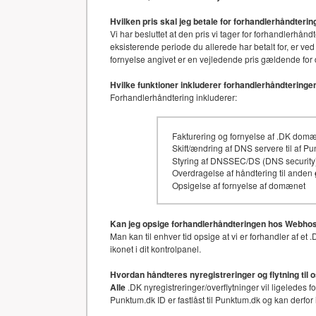
Hvilken pris skal jeg betale for forhandlerhåndter
Vi har besluttet at den pris vi tager for forhandler
eksisterende periode du allerede har betalt for, er ved
fornyelse angivet er en vejledende pris gældende for 
Hvilke funktioner inkluderer forhandlerhåndteringe
Forhandlerhåndtering inkluderer:
Fakturering og fornyelse af .DK dom
Skift/ændring af DNS servere til af P
Styring af DNSSEC/DS (DNS security)
Overdragelse af håndtering til anden
Opsigelse af fornyelse af domænet
Kan jeg opsige forhandlerhåndteringen hos Webhos
Man kan til enhver tid opsige at vi er forhandler af 
ikonet i dit kontrolpanel.
Hvordan håndteres nyregistreringer og flytning til 
Alle
.DK nyregistreringer/overflytninger vil ligeledes 
Punktum.dk ID er fastlåst til Punktum.dk og kan derfor 