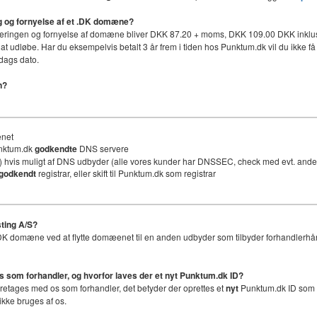
ing og fornyelse af et .DK domæne?
håndteringen og fornyelse af domæne bliver DKK 87.20 + moms, DKK 109.00 DKK inklus
 at udløbe. Har du eksempelvis betalt 3 år frem i tiden hos Punktum.dk vil du ikke få 
dags dato.
n?
ænet
unktum.dk
godkendte
DNS servere
 hvis muligt af DNS udbyder (alle vores kunder har DNSSEC, check med evt. an
godkendt
registrar, eller skift til Punktum.dk som registrar
ting A/S?
et .DK domæne ved at flytte domæenet til en anden udbyder som tilbyder forhandlerhå
os som forhandler, og hvorfor laves der et nyt
Punktum.dk ID
?
foretages med os som forhandler, det betyder der oprettes et
nyt
Punktum.dk ID som er
ikke bruges af os.