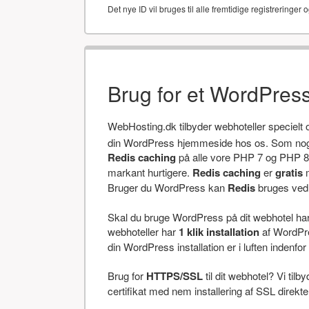
Det nye ID vil bruges til alle fremtidige registreringer o
Brug for et WordPres
WebHosting.dk tilbyder webhoteller specielt
din WordPress hjemmeside hos os. Som noget
Redis caching
på alle vore PHP 7 og PHP 8 
markant hurtigere.
Redis caching
er
gratis
m
Bruger du WordPress kan
Redis
bruges ved a
Skal du bruge WordPress på dit webhotel har v
webhoteller har
1 klik installation
af WordPres
din WordPress installation er i luften indenfor 
Brug for
HTTPS/SSL
til dit webhotel? Vi tilb
certifikat med nem installering af SSL direkt