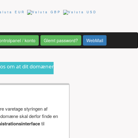
ontrolpanel / konto
Glemt password?
WebMail
domænenavn er ved at udløbe eller anden form for informa
re varetage styringen af
 domæne skal derfor finde en
istrationsinterface
til