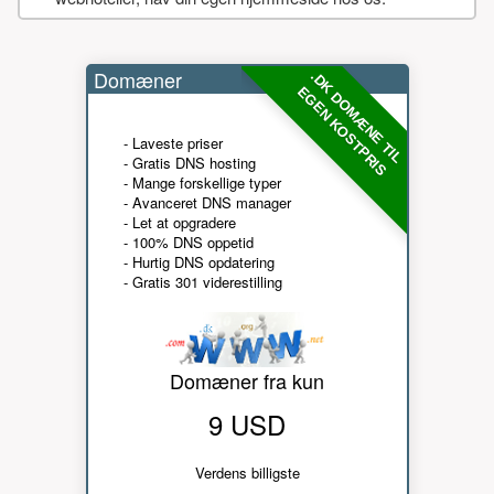
Domæner
.DK DOMÆNE TIL
EGEN KOSTPRIS
- Laveste priser
- Gratis DNS hosting
- Mange forskellige typer
- Avanceret DNS manager
- Let at opgradere
- 100% DNS oppetid
- Hurtig DNS opdatering
- Gratis 301 viderestilling
Domæner fra kun
9 USD
Verdens billigste