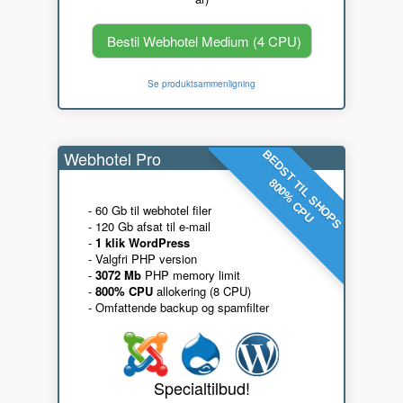
Bestil Webhotel Medium (4 CPU)
Se produktsammenligning
Webhotel Pro
BEDST TIL SHOPS
800% CPU
- 60 Gb til webhotel filer
- 120 Gb afsat til e-mail
-
1 klik WordPress
- Valgfri PHP version
-
3072 Mb
PHP memory limit
-
800% CPU
allokering (8 CPU)
- Omfattende backup og spamfilter
Specialtilbud!