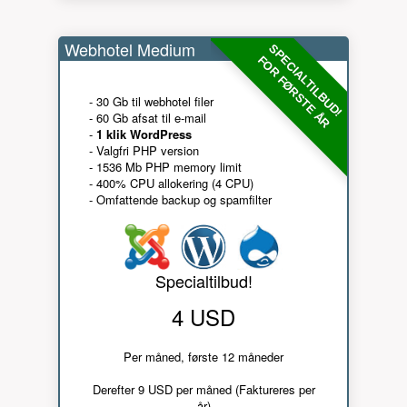
Webhotel Medium
SPECIALTILBUD!
FOR FØRSTE ÅR
- 30 Gb til webhotel filer
- 60 Gb afsat til e-mail
-
1 klik WordPress
- Valgfri PHP version
- 1536 Mb PHP memory limit
- 400% CPU allokering (4 CPU)
- Omfattende backup og spamfilter
Specialtilbud!
4 USD
Per måned, første 12 måneder
Derefter 9 USD per måned (Faktureres per
år)