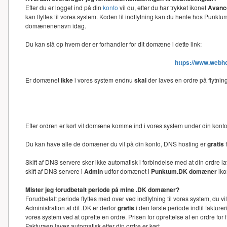
Efter du er logget ind på din
konto
vil du, efter du har trykket ikonet
Avance
kan flyttes til vores system. Koden til indflytning kan du hente hos Punk
domænenenavn idag.
Du kan slå op hvem der er forhandler for dit domæne i dette link:
https://www.webh
Er domænet
ikke
i vores system endnu
skal
der laves en ordre på flytni
Efter ordren er kørt vil domæne komme ind i vores system under din kon
Du kan have alle de domæner du vil på din konto, DNS hosting er
gratis
f
Skift af DNS servere sker ikke automatisk i forbindelse med at din ord
skift af DNS servere i
Admin
udfor domænet i
Punktum.DK domæner
iko
Mister jeg forudbetalt periode på mine .DK domæner?
Forudbetalt periode flyttes med over ved indflytning til vores system, du 
Administration af dit .DK er derfor
gratis
i den første periode indtil faktu
vores system ved at oprette en ordre. Prisen for oprettelse af en ordre f
Fakturaen laves automatisk efter din ordre er kørt.