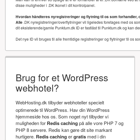
disse muligheder i .DK ikonet i dit kontrolpanel.
Hvordan håndteres nyregistreringer og flytning til os som forhandler, 
Alle
.DK nyregistreringer/overflytninger vil ligeledes foretages med os som
dit eksisterende/gamle Punktum.dk ID er fastlåst til Punktum.dk og kan der
Det nye ID vil bruges til alle fremtidige registreringer og flytninger til os s
Brug for et WordPress
webhotel?
WebHosting.dk tilbyder webhoteller specielt
optimerede til WordPress. Hav din WordPress
hjemmeside hos os. Som noget nyt tilbyder vi
muligheden for
Redis caching
på alle vore PHP 7 og
PHP 8 servere. Redis kan gøre dit site markant
hurtigere.
Redis caching
er
gratis
med i din