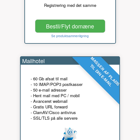
Registrering med det samme
Bestil/Flyt domæne
Se produktsammenligning
MASSER AF PLADS
Mailhotel
TIL DIN E-MAIL
- 60 Gb afsat til mail
- 10 IMAP/POP3 postkasser
- 50 e-mail adresser
- Hent mail med PC / mobil
- Avanceret webmail
- Gratis URL forward
- ClamAV/Cisco antivirus
- SSL/TLS på alle servere