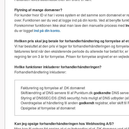
Flytning af mange domæner?
For kunder hvor ID vi har i vores system er det samme som domænet er re
over. Funktionen ser du ved at logge ind på din konto. Ved at benytte f
Forekommer funktionen ikke skal man lave den manuelle process med
I
du er logget
ind på din konto.
Hvilken pris skal jeg betale for forhandlerhåndtering og fornyelse af
Vi har besluttet at den pris vi tager for forhandlerhåndteringen og for
faktureres først når den eksisterende periode du allerede har betalt for, e
regning før om 3 år for fornyelse. Prisen for fornyelse angivet er en vejl
Hvilke funktioner inkluderer forhandlerhåndteringen?
Forhandlerhåndtering inkluderer:
Fakturering og fornyelse af .DK domænet
Skift/ændring af DNS servere til af Punktum.dk
godkendte
DNS serve
Styring af DNSSEC/DS (DNS security) hvis muligt af DNS udbyder (
Overdragelse af håndtering til anden
godkendt
registrar, eller skift t
Opsigelse af fornyelse af domænet
Kan jeg opsige forhandlerhåndteringen hos Webhosting A/S?
Man kan til enhver tid opsige at vi er forhandler af et .DK domæne ved at