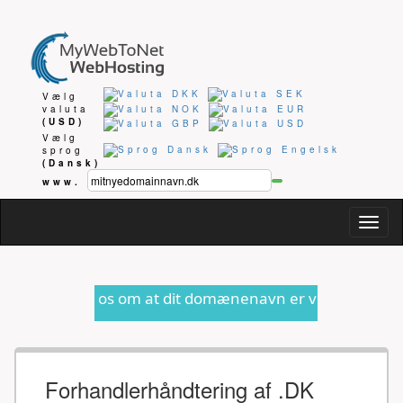
Vælg
valuta
(USD)
Vælg
sprog
(Dansk)
www.
Togg
navig
os om at dit domænenavn er ved at udløbe eller anden for
Forhandlerhåndtering af .DK