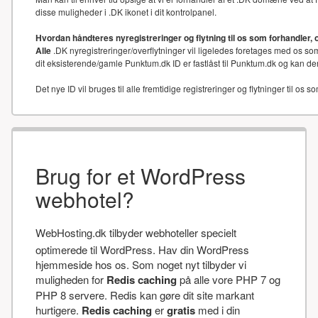
disse muligheder i .DK ikonet i dit kontrolpanel.
Hvordan håndteres nyregistreringer og flytning til os som forhandler, 
Alle
.DK nyregistreringer/overflytninger vil ligeledes foretages med os som
dit eksisterende/gamle Punktum.dk ID er fastlåst til Punktum.dk og kan der
Det nye ID vil bruges til alle fremtidige registreringer og flytninger til os s
Brug for et WordPress
webhotel?
WebHosting.dk tilbyder webhoteller specielt
optimerede til WordPress. Hav din WordPress
hjemmeside hos os. Som noget nyt tilbyder vi
muligheden for
Redis caching
på alle vore PHP 7 og
PHP 8 servere. Redis kan gøre dit site markant
hurtigere.
Redis caching
er
gratis
med i din