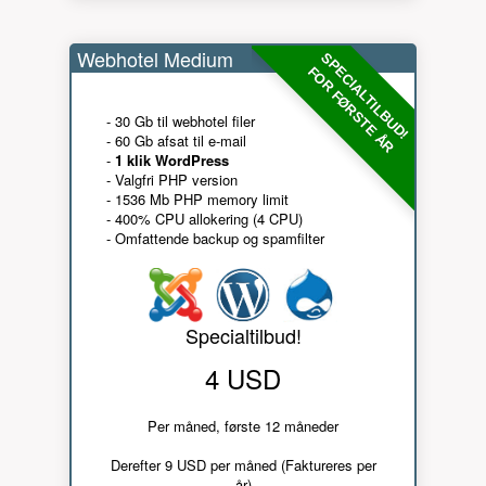
Webhotel Medium
SPECIALTILBUD!
FOR FØRSTE ÅR
- 30 Gb til webhotel filer
- 60 Gb afsat til e-mail
-
1 klik WordPress
- Valgfri PHP version
- 1536 Mb PHP memory limit
- 400% CPU allokering (4 CPU)
- Omfattende backup og spamfilter
Specialtilbud!
4 USD
Per måned, første 12 måneder
Derefter 9 USD per måned (Faktureres per
år)