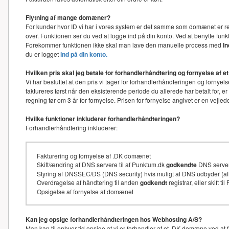
Flytning af mange domæner?
For kunder hvor ID vi har i vores system er det samme som domænet er re
over. Funktionen ser du ved at logge ind på din konto. Ved at benytte f
Forekommer funktionen ikke skal man lave den manuelle process med
I
du er logget
ind på din konto.
Hvilken pris skal jeg betale for forhandlerhåndtering og fornyelse af
Vi har besluttet at den pris vi tager for forhandlerhåndteringen og for
faktureres først når den eksisterende periode du allerede har betalt for, e
regning før om 3 år for fornyelse. Prisen for fornyelse angivet er en vejl
Hvilke funktioner inkluderer forhandlerhåndteringen?
Forhandlerhåndtering inkluderer:
Fakturering og fornyelse af .DK domænet
Skift/ændring af DNS servere til af Punktum.dk
godkendte
DNS serve
Styring af DNSSEC/DS (DNS security) hvis muligt af DNS udbyder (
Overdragelse af håndtering til anden
godkendt
registrar, eller skift t
Opsigelse af fornyelse af domænet
Kan jeg opsige forhandlerhåndteringen hos Webhosting A/S?
Man kan til enhver tid opsige at vi er forhandler af et .DK domæne ved at