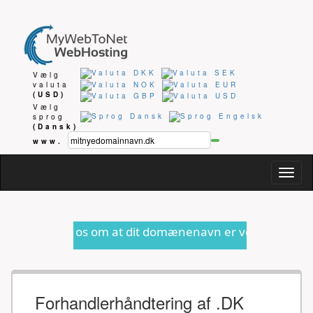
Vælg
valuta
(USD)
Vælg
sprog
(Dansk)
www.
Togg
navig
os om at dit domænenavn er ved at udløbe eller anden for
Forhandlerhåndtering af .DK