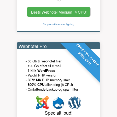
Bestil Webhotel Medium (4 CPU)
Se produktsammenligning
Webhotel Pro
BEDST TIL SHOPS
800% CPU
- 60 Gb til webhotel filer
- 120 Gb afsat til e-mail
-
1 klik WordPress
- Valgfri PHP version
-
3072 Mb
PHP memory limit
-
800% CPU
allokering (8 CPU)
- Omfattende backup og spamfilter
Specialtilbud!