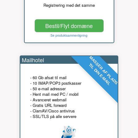
Registrering med det samme
Bestil/Flyt domæne
Se produktsammenligning
MASSER AF PLADS
Mailhotel
TIL DIN E-MAIL
- 60 Gb afsat til mail
- 10 IMAP/POP3 postkasser
- 50 e-mail adresser
- Hent mail med PC / mobil
- Avanceret webmail
- Gratis URL forward
- ClamAV/Cisco antivirus
- SSL/TLS på alle servere