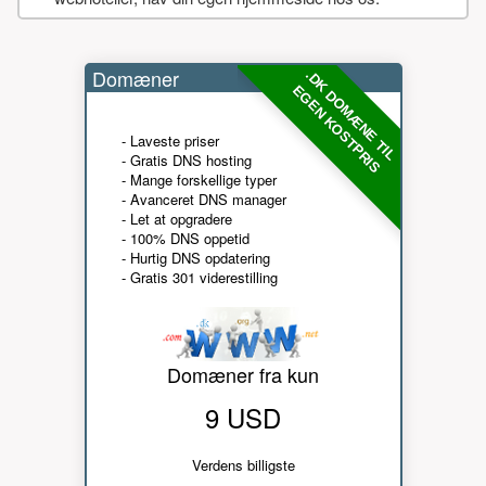
Domæner
.DK DOMÆNE TIL
EGEN KOSTPRIS
- Laveste priser
- Gratis DNS hosting
- Mange forskellige typer
- Avanceret DNS manager
- Let at opgradere
- 100% DNS oppetid
- Hurtig DNS opdatering
- Gratis 301 viderestilling
Domæner fra kun
9 USD
Verdens billigste