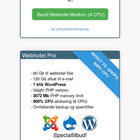
Bestil Webhotel Medium (4 CPU)
Se produktsammenligning
Webhotel Pro
BEDST TIL SHOPS
800% CPU
- 60 Gb til webhotel filer
- 120 Gb afsat til e-mail
-
1 klik WordPress
- Valgfri PHP version
-
3072 Mb
PHP memory limit
-
800% CPU
allokering (8 CPU)
- Omfattende backup og spamfilter
Specialtilbud!