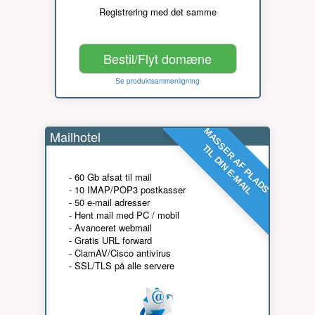
Registrering med det samme
Bestil/Flyt domæne
Se produktsammenligning
MASSER AF PLADS
Mailhotel
TIL DIN E-MAIL
- 60 Gb afsat til mail
- 10 IMAP/POP3 postkasser
- 50 e-mail adresser
- Hent mail med PC / mobil
- Avanceret webmail
- Gratis URL forward
- ClamAV/Cisco antivirus
- SSL/TLS på alle servere