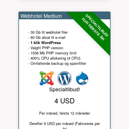
Webhotel Medium
SPECIALTILBUD!
FOR FØRSTE ÅR
- 30 Gb til webhotel filer
- 60 Gb afsat til e-mail
-
1 klik WordPress
- Valgfri PHP version
- 1536 Mb PHP memory limit
- 400% CPU allokering (4 CPU)
- Omfattende backup og spamfilter
Specialtilbud!
4 USD
Per måned, første 12 måneder
Derefter 9 USD per måned (Faktureres per
år)