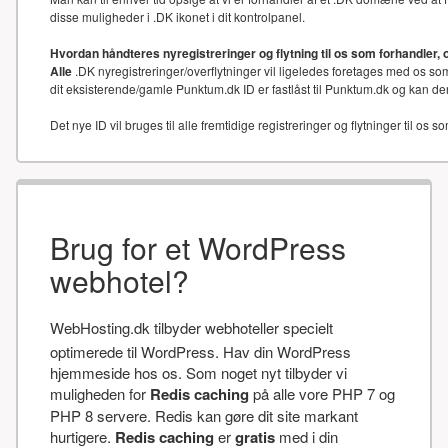
disse muligheder i .DK ikonet i dit kontrolpanel.
Hvordan håndteres nyregistreringer og flytning til os som forhandler, 
Alle
.DK nyregistreringer/overflytninger vil ligeledes foretages med os som
dit eksisterende/gamle Punktum.dk ID er fastlåst til Punktum.dk og kan der
Det nye ID vil bruges til alle fremtidige registreringer og flytninger til os s
Brug for et WordPress
webhotel?
WebHosting.dk tilbyder webhoteller specielt
optimerede til WordPress. Hav din WordPress
hjemmeside hos os. Som noget nyt tilbyder vi
muligheden for
Redis caching
på alle vore PHP 7 og
PHP 8 servere. Redis kan gøre dit site markant
hurtigere.
Redis caching
er
gratis
med i din