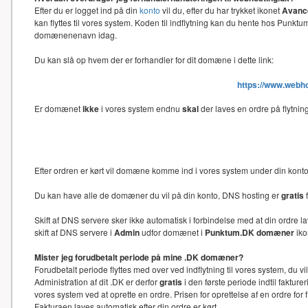
Efter du er logget ind på din
konto
vil du, efter du har trykket ikonet
Avance
kan flyttes til vores system. Koden til indflytning kan du hente hos Punk
domænenenavn idag.
Du kan slå op hvem der er forhandler for dit domæne i dette link:
https://www.webh
Er domænet
ikke
i vores system endnu
skal
der laves en ordre på flytni
Efter ordren er kørt vil domæne komme ind i vores system under din kon
Du kan have alle de domæner du vil på din konto, DNS hosting er
gratis
f
Skift af DNS servere sker ikke automatisk i forbindelse med at din ord
skift af DNS servere i
Admin
udfor domænet i
Punktum.DK domæner
iko
Mister jeg forudbetalt periode på mine .DK domæner?
Forudbetalt periode flyttes med over ved indflytning til vores system, du 
Administration af dit .DK er derfor
gratis
i den første periode indtil faktu
vores system ved at oprette en ordre. Prisen for oprettelse af en ordre f
Fakturaen laves automatisk efter din ordre er kørt.