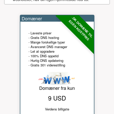
Domæner
.DK DOMÆNE TIL
EGEN KOSTPRIS
- Laveste priser
- Gratis DNS hosting
- Mange forskellige typer
- Avanceret DNS manager
- Let at opgradere
- 100% DNS oppetid
- Hurtig DNS opdatering
- Gratis 301 viderestilling
Domæner fra kun
9 USD
Verdens billigste