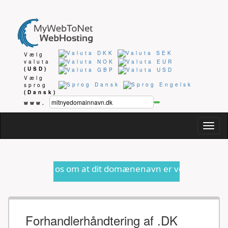
Vælg
valuta
(USD)
Vælg
sprog
(Dansk)
www.
Togg
navig
os om at dit domænenavn er ved at udløbe eller anden for
Forhandlerhåndtering af .DK