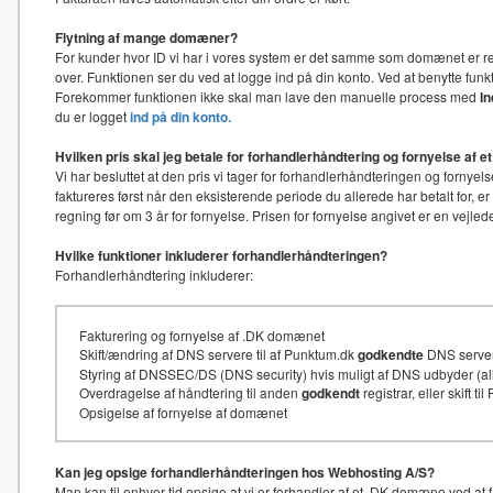
Flytning af mange domæner?
For kunder hvor ID vi har i vores system er det samme som domænet er re
over. Funktionen ser du ved at logge ind på din konto. Ved at benytte f
Forekommer funktionen ikke skal man lave den manuelle process med
I
du er logget
ind på din konto.
Hvilken pris skal jeg betale for forhandlerhåndtering og fornyelse af
Vi har besluttet at den pris vi tager for forhandlerhåndteringen og for
faktureres først når den eksisterende periode du allerede har betalt for, e
regning før om 3 år for fornyelse. Prisen for fornyelse angivet er en vejl
Hvilke funktioner inkluderer forhandlerhåndteringen?
Forhandlerhåndtering inkluderer:
Fakturering og fornyelse af .DK domænet
Skift/ændring af DNS servere til af Punktum.dk
godkendte
DNS serve
Styring af DNSSEC/DS (DNS security) hvis muligt af DNS udbyder (
Overdragelse af håndtering til anden
godkendt
registrar, eller skift t
Opsigelse af fornyelse af domænet
Kan jeg opsige forhandlerhåndteringen hos Webhosting A/S?
Man kan til enhver tid opsige at vi er forhandler af et .DK domæne ved at