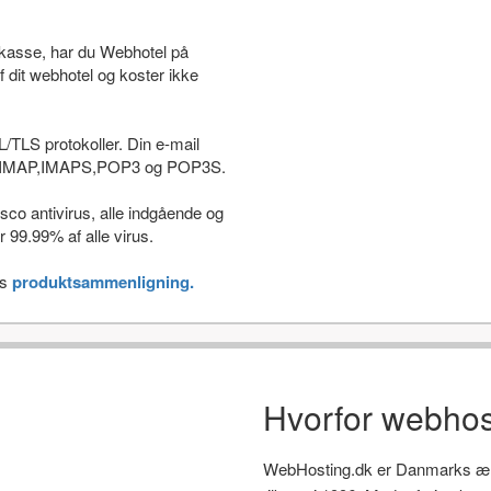
stkasse, har du Webhotel på
f dit webhotel og koster ikke
L/TLS protokoller. Din e-mail
som IMAP,IMAPS,POP3 og POP3S.
co antivirus, alle indgående og
 99.99% af alle virus.
es
produktsammenligning.
Hvorfor webhos
WebHosting.dk er Danmarks ælds