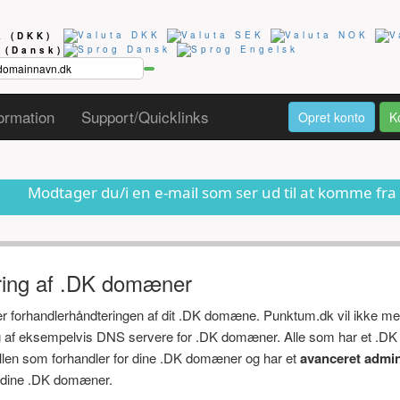
ta
(DKK)
g
(Dansk)
ormation
Support/Quicklinks
Opret konto
K
du/i en e-mail som ser ud til at komme fra os om at dit 
ring af .DK domæner
ger forhandlerhåndteringen af dit .DK domæne. Punktum.dk vil ikke me
ng af eksempelvis DNS servere for .DK domæner. Alle som har et .DK
ollen som forhandler for dine .DK domæner og har et
avanceret admin
af dine .DK domæner.