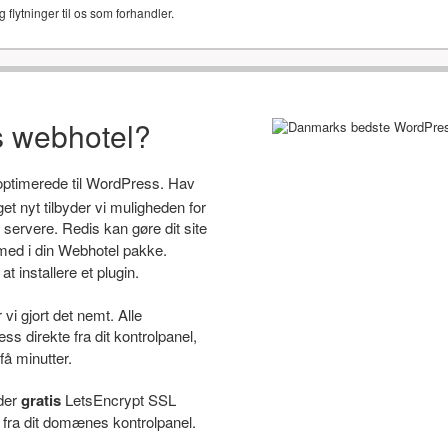
g flytninger til os som forhandler.
s webhotel?
 optimerede til WordPress. Hav
 nyt tilbyder vi muligheden for
servere. Redis kan gøre dit site
ed i din Webhotel pakke.
t installere et plugin.
i gjort det nemt. Alle
s direkte fra dit kontrolpanel,
få minutter.
yder
gratis
LetsEncrypt SSL
e fra dit domænes kontrolpanel.