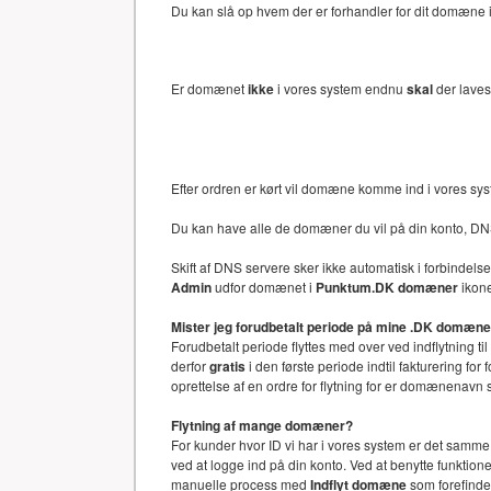
Du kan slå op hvem der er forhandler for dit domæne i 
Er domænet
ikke
i vores system endnu
skal
der laves
Efter ordren er kørt vil domæne komme ind i vores sy
Du kan have alle de domæner du vil på din konto, DN
Skift af DNS servere sker ikke automatisk i forbinde
Admin
udfor domænet i
Punktum.DK domæner
ikone
Mister jeg forudbetalt periode på mine .DK domæn
Forudbetalt periode flyttes med over ved indflytning ti
derfor
gratis
i den første periode indtil fakturering f
oprettelse af en ordre for flytning for er domænenav
Flytning af mange domæner?
For kunder hvor ID vi har i vores system er det samm
ved at logge ind på din konto. Ved at benytte funkti
manuelle process med
Indflyt domæne
som forefinde