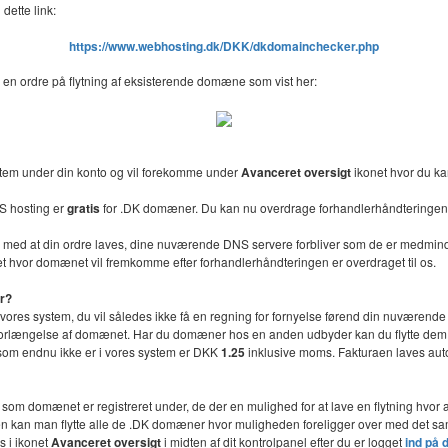
dette link:
https://www.webhosting.dk/DKK/dkdomainchecker.php
 en ordre på flytning af eksisterende domæne som vist her:
stem under din konto og vil forekomme under
Avanceret oversigt
ikonet hvor du ka
S hosting er
gratis
for .DK domæner. Du kan nu overdrage forhandlerhåndteringen 
lse med at din ordre laves, dine nuværende DNS servere forbliver som de er medmin
t hvor domænet vil fremkomme efter forhandlerhåndteringen er overdraget til os.
er?
l vores system, du vil således ikke få en regning for fornyelse førend din nuværende 
or forlængelse af domænet. Har du domæner hos en anden udbyder kan du flytte dem ti
n som endnu ikke er i vores system er DKK
1.25
inklusive moms. Fakturaen laves autom
e som domænet er registreret under, de der en mulighed for at lave en flytning hv
onen kan man flytte alle de .DK domæner hvor muligheden foreligger over med det
s i ikonet
Avanceret oversigt
i midten af dit kontrolpanel efter du er logget
ind på 