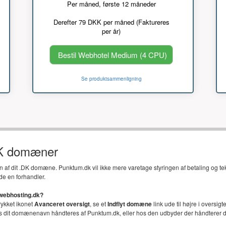
Per måned, første 12 måneder
Derefter 79 DKK per måned (Faktureres
per år)
Bestil Webhotel Medium (4 CPU)
Se produktsammenligning
DK domæner
en af dit .DK domæne. Punktum.dk vil ikke mere varetage styringen af betaling og t
de en forhandler.
 webhosting.dk?
trykket ikonet
Avanceret oversigt
, se et
Indflyt domæne
link ude til højre i oversi
vis dit domænenavn håndteres af Punktum.dk, eller hos den udbyder der håndterer