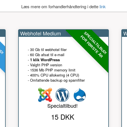
Læs mere om forhandlerhåndtering i dette
link
Webhotel Medium
W
UD!
SPECIALTILBUD!
R
FOR FØRSTE ÅR
- 30 Gb til webhotel filer
- 60 Gb afsat til e-mail
-
1 klik WordPress
- Valgfri PHP version
- 1536 Mb PHP memory limit
- 400% CPU allokering (4 CPU)
- Omfattende backup og spamfilter
Specialtilbud!
15 DKK