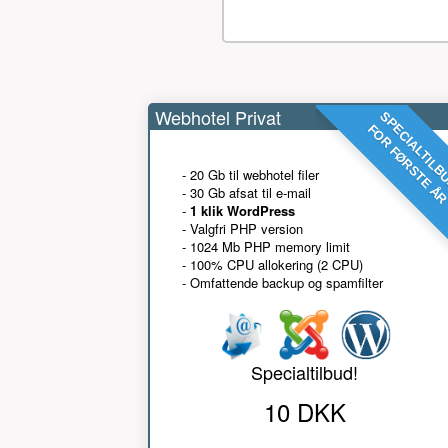
Webhotel Privat
SPECIALTILB
FOR FØRSTE Å
- 20 Gb til webhotel filer
- 30 Gb afsat til e-mail
-
1 klik WordPress
- Valgfri PHP version
- 1024 Mb PHP memory limit
- 100% CPU allokering (2 CPU)
- Omfattende backup og spamfilter
Specialtilbud!
10 DKK