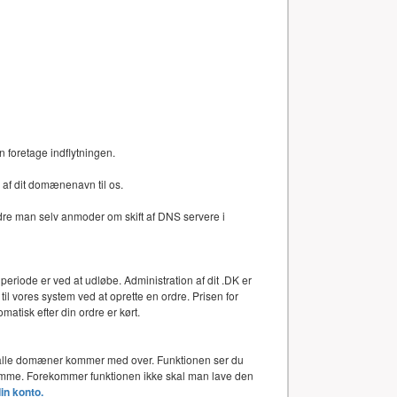
n foretage indflytningen.
af dit domænenavn til os.
dre man selv anmoder om skift af DNS servere i
periode er ved at udløbe. Administration af dit .DK er
l vores system ved at oprette en ordre. Prisen for
atisk efter din ordre er kørt.
or alle domæner kommer med over. Funktionen ser du
 samme. Forekommer funktionen ikke skal man lave den
din konto.