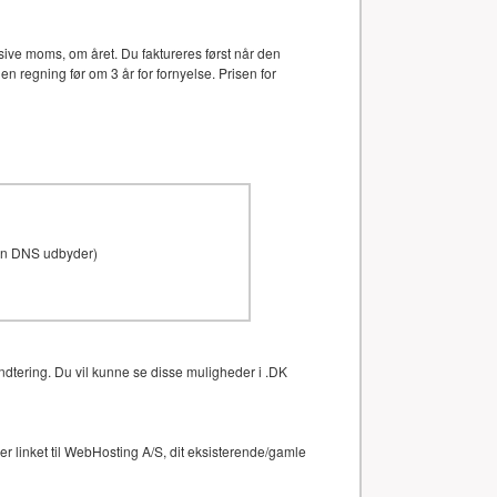
ive moms, om året. Du faktureres først når den
en regning før om 3 år for fornyelse. Prisen for
den DNS udbyder)
ndtering. Du vil kunne se disse muligheder i .DK
 linket til WebHosting A/S, dit eksisterende/gamle