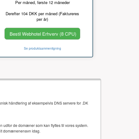
Per måned, første 12 måneder
Derefter 104 DKK per måned (Faktureres
per år)
Bestil Webhotel Erhverv (8 CPU)
Se produktsammenligning
eknisk håndtering af eksempelvis DNS servere for .DK
gten udfor de domæner som kan flyttes til vores system.
 dit domænenenavn idag.