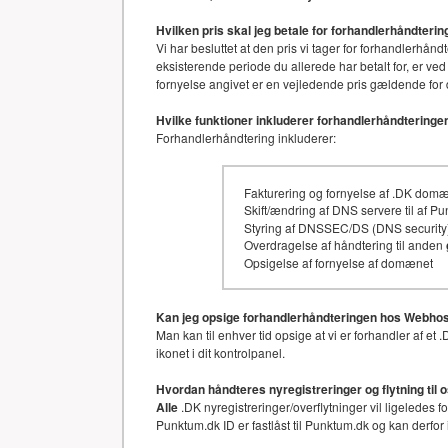
Hvilken pris skal jeg betale for forhandlerhåndter
Vi har besluttet at den pris vi tager for forhandler
eksisterende periode du allerede har betalt for, er ved
fornyelse angivet er en vejledende pris gældende for 
Hvilke funktioner inkluderer forhandlerhåndteringe
Forhandlerhåndtering inkluderer:
Fakturering og fornyelse af .DK dom
Skift/ændring af DNS servere til af P
Styring af DNSSEC/DS (DNS security)
Overdragelse af håndtering til anden
Opsigelse af fornyelse af domænet
Kan jeg opsige forhandlerhåndteringen hos Webhos
Man kan til enhver tid opsige at vi er forhandler af 
ikonet i dit kontrolpanel.
Hvordan håndteres nyregistreringer og flytning til 
Alle
.DK nyregistreringer/overflytninger vil ligeledes 
Punktum.dk ID er fastlåst til Punktum.dk og kan derfor 