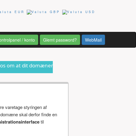
ontrolpanel / konto
Glemt password?
WebMail
domænenavn er ved at udløbe eller anden form for inform
re varetage styringen af
 domæne skal derfor finde en
istrationsinterface
til