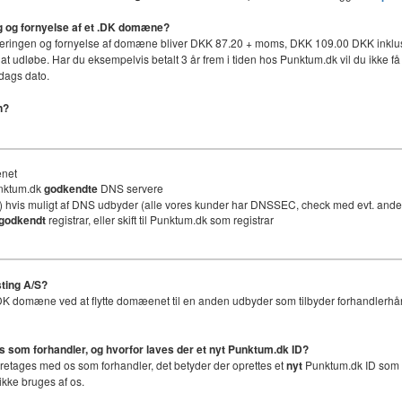
ing og fornyelse af et .DK domæne?
håndteringen og fornyelse af domæne bliver DKK 87.20 + moms, DKK 109.00 DKK inklus
 at udløbe. Har du eksempelvis betalt 3 år frem i tiden hos Punktum.dk vil du ikke få 
dags dato.
n?
ænet
unktum.dk
godkendte
DNS servere
 hvis muligt af DNS udbyder (alle vores kunder har DNSSEC, check med evt. an
godkendt
registrar, eller skift til Punktum.dk som registrar
ting A/S?
et .DK domæne ved at flytte domæenet til en anden udbyder som tilbyder forhandlerhå
os som forhandler, og hvorfor laves der et nyt
Punktum.dk ID
?
foretages med os som forhandler, det betyder der oprettes et
nyt
Punktum.dk ID som er
ikke bruges af os.