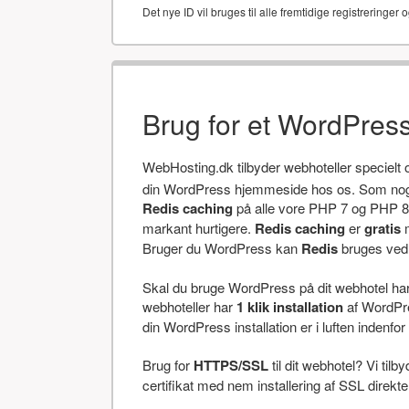
Det nye ID vil bruges til alle fremtidige registreringer o
Brug for et WordPres
WebHosting.dk tilbyder webhoteller specielt
din WordPress hjemmeside hos os. Som noget
Redis caching
på alle vore PHP 7 og PHP 8 
markant hurtigere.
Redis caching
er
gratis
m
Bruger du WordPress kan
Redis
bruges ved a
Skal du bruge WordPress på dit webhotel har v
webhoteller har
1 klik installation
af WordPres
din WordPress installation er i luften indenfor 
Brug for
HTTPS/SSL
til dit webhotel? Vi tilb
certifikat med nem installering af SSL direkt