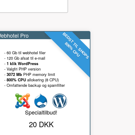
ebhotel Pro
BEDST TIL SHOPS
800% CPU
- 60 Gb til webhotel filer
- 120 Gb afsat til e-mail
-
1 klik WordPress
- Valgfri PHP version
-
3072 Mb
PHP memory limit
-
800% CPU
allokering (8 CPU)
- Omfattende backup og spamfilter
Specialtilbud!
20 DKK