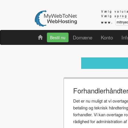
Vælg valu
Vælg spro
www.
Domæne
Konto
Inf
Bestil nu
Modtager 
Forhandlerhåndte
Det er nu muligt at vi overta
betaling og teknisk håndteri
forhandler. Vi kan overtage r
rådighed for administration 