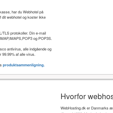
stkasse, har du Webhotel på
f dit webhotel og koster ikke
L/TLS protokoller. Din e-mail
som IMAP,IMAPS,POP3 og POP3S.
co antivirus, alle indgående og
 99.99% af alle virus.
es
produktsammenligning.
Hvorfor webhos
WebHosting.dk er Danmarks ælds