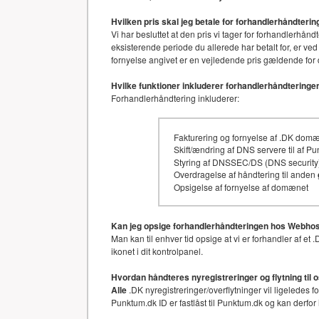
Hvilken pris skal jeg betale for forhandlerhåndter
Vi har besluttet at den pris vi tager for forhandler
eksisterende periode du allerede har betalt for, er ved
fornyelse angivet er en vejledende pris gældende for 
Hvilke funktioner inkluderer forhandlerhåndteringe
Forhandlerhåndtering inkluderer:
Fakturering og fornyelse af .DK dom
Skift/ændring af DNS servere til af P
Styring af DNSSEC/DS (DNS security)
Overdragelse af håndtering til anden
Opsigelse af fornyelse af domænet
Kan jeg opsige forhandlerhåndteringen hos Webhos
Man kan til enhver tid opsige at vi er forhandler af 
ikonet i dit kontrolpanel.
Hvordan håndteres nyregistreringer og flytning til 
Alle
.DK nyregistreringer/overflytninger vil ligeledes 
Punktum.dk ID er fastlåst til Punktum.dk og kan derfor 