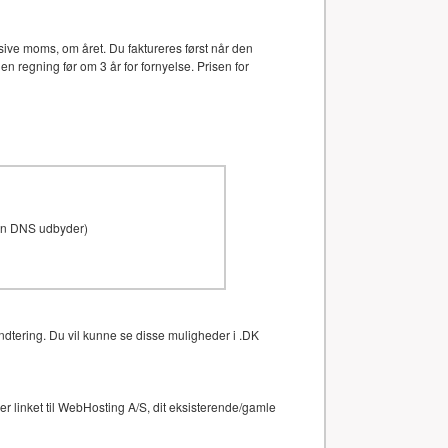
ive moms, om året. Du faktureres først når den
en regning før om 3 år for fornyelse. Prisen for
den DNS udbyder)
ndtering. Du vil kunne se disse muligheder i .DK
 linket til WebHosting A/S, dit eksisterende/gamle