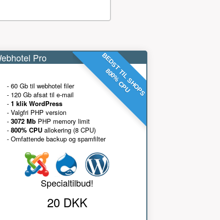
ebhotel Pro
BEDST TIL SHOPS
800% CPU
- 60 Gb til webhotel filer
- 120 Gb afsat til e-mail
-
1 klik WordPress
- Valgfri PHP version
-
3072 Mb
PHP memory limit
-
800% CPU
allokering (8 CPU)
- Omfattende backup og spamfilter
Specialtilbud!
20 DKK