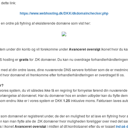
dette link:
https://www.webhosting.dk/DKK/dkdomainchecker.php
 en ordre på flytning af eksisterende domæne som vist her:
stem under din konto og vil forekomme under
Avanceret oversigt
ikonet hvor du ka
S hosting er
gratis
for .DK domæner. Du kan nu overdrage forhandlerhåndteringen 
lse med at din ordre laves, dine nuværende DNS servere forbliver som de er medmin
t hvor domænet vil fremkomme efter forhandlerhåndteringen er overdraget til os.
er?
l vores system, du vil således ikke få en regning for fornyelse førend din nuværende 
or forlængelse af domænet. Har du domæner hos en anden udbyder kan du flytte dem ti
n som endnu ikke er i vores system er DKK
1.25
inklusive moms. Fakturaen laves autom
e som domænet er registreret under, de der en mulighed for at lave en flytning hv
onen kan man flytte alle de .DK domæner hvor muligheden foreligger over med det
s i ikonet
Avanceret oversigt
i midten af dit kontrolpanel efter du er logget
ind på 