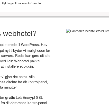
g flytninger til os som forhandler.
s webhotel?
 optimerede til WordPress. Hav
 nyt tilbyder vi muligheden for
servere. Redis kan gøre dit site
ed i din Webhotel pakke.
t installere et plugin.
i gjort det nemt. Alle
s direkte fra dit kontrolpanel,
få minutter.
yder
gratis
LetsEncrypt SSL
e fra dit domænes kontrolpanel.