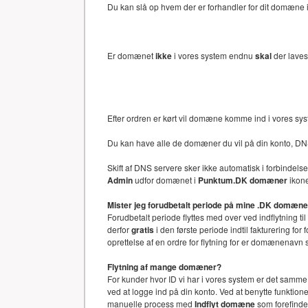
Du kan slå op hvem der er forhandler for dit domæne i 
Er domænet
ikke
i vores system endnu
skal
der laves
Efter ordren er kørt vil domæne komme ind i vores sy
Du kan have alle de domæner du vil på din konto, DN
Skift af DNS servere sker ikke automatisk i forbinde
Admin
udfor domænet i
Punktum.DK domæner
ikone
Mister jeg forudbetalt periode på mine .DK domæn
Forudbetalt periode flyttes med over ved indflytning ti
derfor
gratis
i den første periode indtil fakturering f
oprettelse af en ordre for flytning for er domænenav
Flytning af mange domæner?
For kunder hvor ID vi har i vores system er det samm
ved at logge ind på din konto. Ved at benytte funkti
manuelle process med
Indflyt domæne
som forefinde