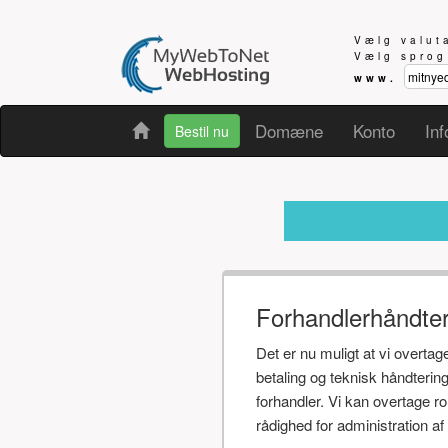
Vælg valu
Vælg spro
www.
Domæne
Konto
Inf
Bestil nu
Modtager 
Forhandlerhåndte
Det er nu muligt at vi overta
betaling og teknisk håndteri
forhandler. Vi kan overtage r
rådighed for administration 