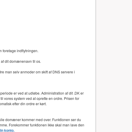
n foretage indflytningen.
af dit domænenavn til os.
dre man selv anmoder om skift af DNS servere i
periode er ved at udløbe. Administration af dit .DK er
l vores system ved at oprette en ordre. Prisen for
atisk efter din ordre er kørt.
or alle domæner kommer med over. Funktionen ser du
 samme. Forekommer funktionen ikke skal man lave den
din konto.