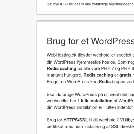
Det nye ID vil bruges til alle fremtidige registreringer o
Brug for et WordPres
WebHosting.dk tilbyder webhoteller specielt
din WordPress hjemmeside hos os. Som noget
Redis caching
på alle vore PHP 7 og PHP 8 
markant hurtigere.
Redis caching
er
gratis
m
Bruger du WordPress kan
Redis
bruges ved a
Skal du bruge WordPress på dit webhotel har v
webhoteller har
1 klik installation
af WordPres
din WordPress installation er i luften indenfor 
Brug for
HTTPS/SSL
til dit webhotel? Vi tilb
certifikat med nem installering af SSL direkt