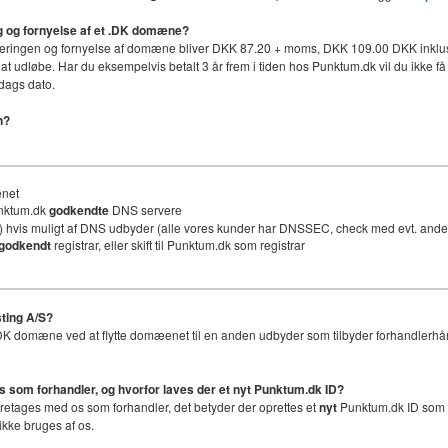
ing og fornyelse af et .DK domæne?
håndteringen og fornyelse af domæne bliver DKK 87.20 + moms, DKK 109.00 DKK inklus
 at udløbe. Har du eksempelvis betalt 3 år frem i tiden hos Punktum.dk vil du ikke få 
dags dato.
n?
ænet
unktum.dk
godkendte
DNS servere
 hvis muligt af DNS udbyder (alle vores kunder har DNSSEC, check med evt. an
godkendt
registrar, eller skift til Punktum.dk som registrar
ting A/S?
et .DK domæne ved at flytte domæenet til en anden udbyder som tilbyder forhandlerhå
os som forhandler, og hvorfor laves der et nyt
Punktum.dk ID
?
foretages med os som forhandler, det betyder der oprettes et
nyt
Punktum.dk ID som er
ikke bruges af os.