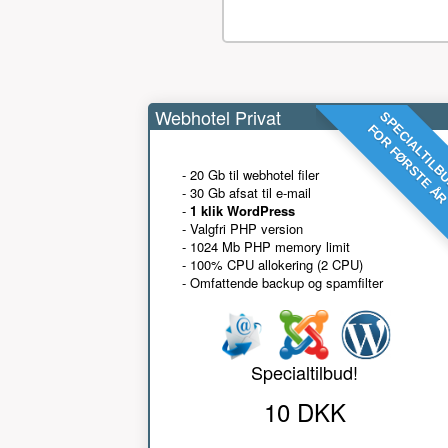
Webhotel Privat
SPECIALTILB
FOR FØRSTE Å
- 20 Gb til webhotel filer
- 30 Gb afsat til e-mail
-
1 klik WordPress
- Valgfri PHP version
- 1024 Mb PHP memory limit
- 100% CPU allokering (2 CPU)
- Omfattende backup og spamfilter
Specialtilbud!
10 DKK