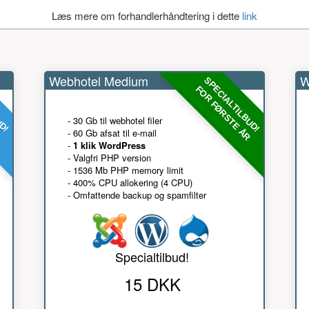
Læs mere om forhandlerhåndtering i dette
link
Webhotel Medium
W
UD!
SPECIALTILBUD!
R
FOR FØRSTE ÅR
- 30 Gb til webhotel filer
- 60 Gb afsat til e-mail
-
1 klik WordPress
- Valgfri PHP version
- 1536 Mb PHP memory limit
- 400% CPU allokering (4 CPU)
- Omfattende backup og spamfilter
Specialtilbud!
15 DKK