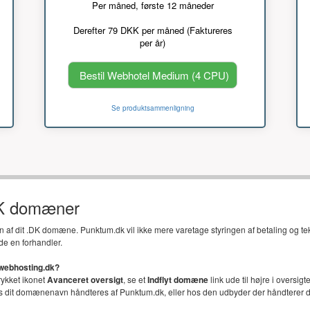
Per måned, første 12 måneder
Derefter 79 DKK per måned (Faktureres
per år)
Bestil Webhotel Medium (4 CPU)
Se produktsammenligning
DK domæner
en af dit .DK domæne. Punktum.dk vil ikke mere varetage styringen af betaling og t
de en forhandler.
 webhosting.dk?
trykket ikonet
Avanceret oversigt
, se et
Indflyt domæne
link ude til højre i oversi
vis dit domænenavn håndteres af Punktum.dk, eller hos den udbyder der håndterer