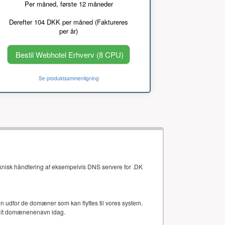
Per måned, første 12 måneder
Derefter 104 DKK per måned (Faktureres
per år)
Bestil Webhotel Erhverv (8 CPU)
Se produktsammenligning
eknisk håndtering af eksempelvis DNS servere for .DK
gten udfor de domæner som kan flyttes til vores system.
 dit domænenenavn idag.