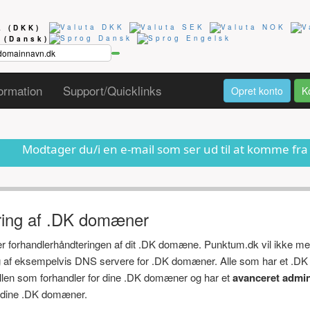
ta
(DKK)
g
(Dansk)
ormation
Support/Quicklinks
Opret konto
K
du/i en e-mail som ser ud til at komme fra os om at dit 
ring af .DK domæner
ger forhandlerhåndteringen af dit .DK domæne. Punktum.dk vil ikke me
ng af eksempelvis DNS servere for .DK domæner. Alle som har et .DK
ollen som forhandler for dine .DK domæner og har et
avanceret admin
af dine .DK domæner.