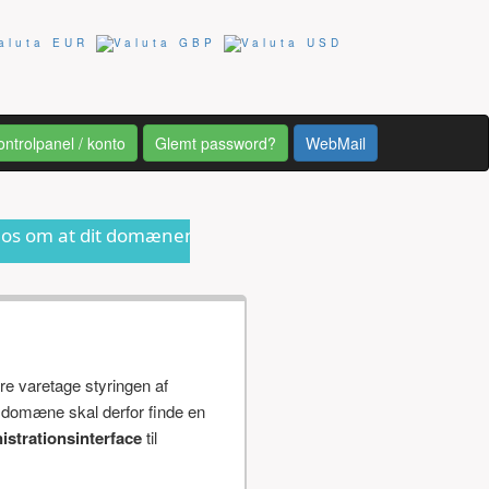
ontrolpanel / konto
Glemt password?
WebMail
domænenavn er ved at udløbe eller anden form for informa
re varetage styringen af
 domæne skal derfor finde en
istrationsinterface
til