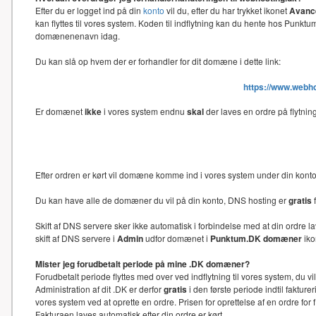
Efter du er logget ind på din
konto
vil du, efter du har trykket ikonet
Avance
kan flyttes til vores system. Koden til indflytning kan du hente hos Punk
domænenenavn idag.
Du kan slå op hvem der er forhandler for dit domæne i dette link:
https://www.webh
Er domænet
ikke
i vores system endnu
skal
der laves en ordre på flytni
Efter ordren er kørt vil domæne komme ind i vores system under din kon
Du kan have alle de domæner du vil på din konto, DNS hosting er
gratis
f
Skift af DNS servere sker ikke automatisk i forbindelse med at din ord
skift af DNS servere i
Admin
udfor domænet i
Punktum.DK domæner
iko
Mister jeg forudbetalt periode på mine .DK domæner?
Forudbetalt periode flyttes med over ved indflytning til vores system, du 
Administration af dit .DK er derfor
gratis
i den første periode indtil faktu
vores system ved at oprette en ordre. Prisen for oprettelse af en ordre f
Fakturaen laves automatisk efter din ordre er kørt.