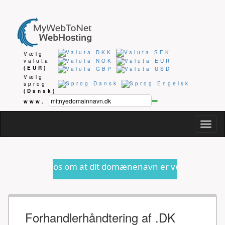
Vælg
valuta
(EUR)
Vælg
sprog
(Dansk)
www.
Togg
navig
a os om at dit domænenavn er ved at udløbe eller anden 
Forhandlerhåndtering af .DK