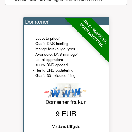
Domæner
.DK DOMÆNE TIL
EGEN KOSTPRIS
- Laveste priser
- Gratis DNS hosting
- Mange forskellige typer
- Avanceret DNS manager
- Let at opgradere
- 100% DNS oppetid
- Hurtig DNS opdatering
- Gratis 301 viderestilling
Domæner fra kun
9 EUR
Verdens billigste