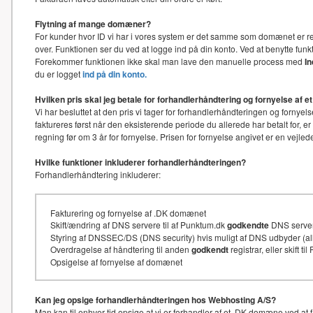
Flytning af mange domæner?
For kunder hvor ID vi har i vores system er det samme som domænet er re
over. Funktionen ser du ved at logge ind på din konto. Ved at benytte f
Forekommer funktionen ikke skal man lave den manuelle process med
I
du er logget
ind på din konto.
Hvilken pris skal jeg betale for forhandlerhåndtering og fornyelse af
Vi har besluttet at den pris vi tager for forhandlerhåndteringen og for
faktureres først når den eksisterende periode du allerede har betalt for, e
regning før om 3 år for fornyelse. Prisen for fornyelse angivet er en vejl
Hvilke funktioner inkluderer forhandlerhåndteringen?
Forhandlerhåndtering inkluderer:
Fakturering og fornyelse af .DK domænet
Skift/ændring af DNS servere til af Punktum.dk
godkendte
DNS serve
Styring af DNSSEC/DS (DNS security) hvis muligt af DNS udbyder (
Overdragelse af håndtering til anden
godkendt
registrar, eller skift t
Opsigelse af fornyelse af domænet
Kan jeg opsige forhandlerhåndteringen hos Webhosting A/S?
Man kan til enhver tid opsige at vi er forhandler af et .DK domæne ved at