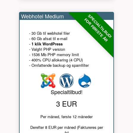
Webhotel Medium
SPECIALTILBUD!
FOR FØRSTE ÅR
- 30 Gb til webhotel filer
- 60 Gb afsat til e-mail
-
1 klik WordPress
- Valgfri PHP version
- 1536 Mb PHP memory limit
- 400% CPU allokering (4 CPU)
- Omfattende backup og spamfilter
Specialtilbud!
3 EUR
Per måned, første 12 måneder
Derefter 8 EUR per måned (Faktureres per
år)