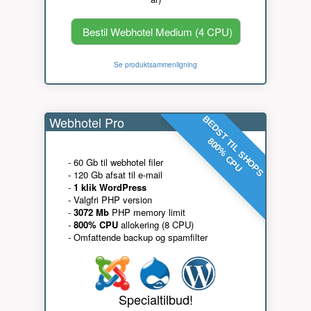
Bestil Webhotel Medium (4 CPU)
Se produktsammenligning
Webhotel Pro
BEDST TIL SHOPS
800% CPU
- 60 Gb til webhotel filer
- 120 Gb afsat til e-mail
-
1 klik WordPress
- Valgfri PHP version
-
3072 Mb
PHP memory limit
-
800% CPU
allokering (8 CPU)
- Omfattende backup og spamfilter
Specialtilbud!