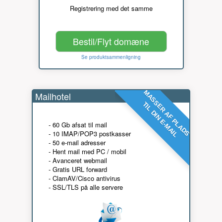
Registrering med det samme
Bestil/Flyt domæne
Se produktsammenligning
MASSER AF PLADS
Mailhotel
TIL DIN E-MAIL
- 60 Gb afsat til mail
- 10 IMAP/POP3 postkasser
- 50 e-mail adresser
- Hent mail med PC / mobil
- Avanceret webmail
- Gratis URL forward
- ClamAV/Cisco antivirus
- SSL/TLS på alle servere