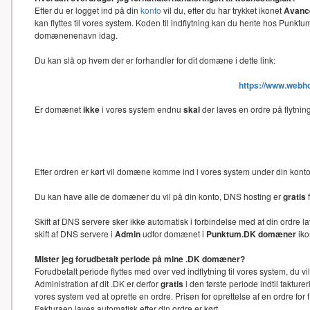
Efter du er logget ind på din
konto
vil du, efter du har trykket ikonet
Avance
kan flyttes til vores system. Koden til indflytning kan du hente hos Punk
domænenenavn idag.
Du kan slå op hvem der er forhandler for dit domæne i dette link:
https://www.webh
Er domænet
ikke
i vores system endnu
skal
der laves en ordre på flytni
Efter ordren er kørt vil domæne komme ind i vores system under din kon
Du kan have alle de domæner du vil på din konto, DNS hosting er
gratis
f
Skift af DNS servere sker ikke automatisk i forbindelse med at din ord
skift af DNS servere i
Admin
udfor domænet i
Punktum.DK domæner
iko
Mister jeg forudbetalt periode på mine .DK domæner?
Forudbetalt periode flyttes med over ved indflytning til vores system, du 
Administration af dit .DK er derfor
gratis
i den første periode indtil faktu
vores system ved at oprette en ordre. Prisen for oprettelse af en ordre f
Fakturaen laves automatisk efter din ordre er kørt.