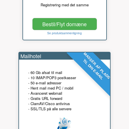
Registrering med det samme
Bestil/Flyt domæne
Se produktsammenligning
MASSER AF PLADS
Mailhotel
TIL DIN E-MAIL
- 60 Gb afsat til mail
- 10 IMAP/POP3 postkasser
- 50 e-mail adresser
- Hent mail med PC / mobil
- Avanceret webmail
- Gratis URL forward
- ClamAV/Cisco antivirus
- SSL/TLS på alle servere