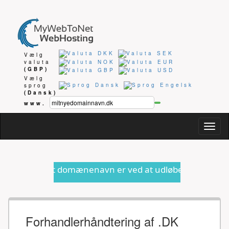
Vælg
valuta
(GBP)
Vælg
sprog
(Dansk)
www.
Togg
navig
 domænenavn er ved at udløbe eller anden form for inform
Forhandlerhåndtering af .DK