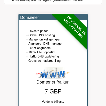
Domæner
.DK DOMÆNE TIL
EGEN KOSTPRIS
- Laveste priser
- Gratis DNS hosting
- Mange forskellige typer
- Avanceret DNS manager
- Let at opgradere
- 100% DNS oppetid
- Hurtig DNS opdatering
- Gratis 301 viderestilling
Domæner fra kun
7 GBP
Verdens billigste