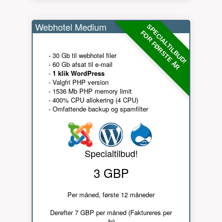
Webhotel Medium
SPECIALTILBUD!
FOR FØRSTE ÅR
- 30 Gb til webhotel filer
- 60 Gb afsat til e-mail
-
1 klik WordPress
- Valgfri PHP version
- 1536 Mb PHP memory limit
- 400% CPU allokering (4 CPU)
- Omfattende backup og spamfilter
Specialtilbud!
3 GBP
Per måned, første 12 måneder
Derefter 7 GBP per måned (Faktureres per
år)