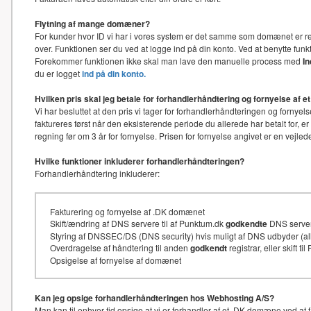
Flytning af mange domæner?
For kunder hvor ID vi har i vores system er det samme som domænet er re
over. Funktionen ser du ved at logge ind på din konto. Ved at benytte f
Forekommer funktionen ikke skal man lave den manuelle process med
I
du er logget
ind på din konto.
Hvilken pris skal jeg betale for forhandlerhåndtering og fornyelse af
Vi har besluttet at den pris vi tager for forhandlerhåndteringen og for
faktureres først når den eksisterende periode du allerede har betalt for, e
regning før om 3 år for fornyelse. Prisen for fornyelse angivet er en vejl
Hvilke funktioner inkluderer forhandlerhåndteringen?
Forhandlerhåndtering inkluderer:
Fakturering og fornyelse af .DK domænet
Skift/ændring af DNS servere til af Punktum.dk
godkendte
DNS serve
Styring af DNSSEC/DS (DNS security) hvis muligt af DNS udbyder (
Overdragelse af håndtering til anden
godkendt
registrar, eller skift t
Opsigelse af fornyelse af domænet
Kan jeg opsige forhandlerhåndteringen hos Webhosting A/S?
Man kan til enhver tid opsige at vi er forhandler af et .DK domæne ved at