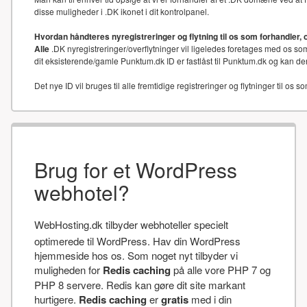
disse muligheder i .DK ikonet i dit kontrolpanel.
Hvordan håndteres nyregistreringer og flytning til os som forhandler, 
Alle
.DK nyregistreringer/overflytninger vil ligeledes foretages med os som
dit eksisterende/gamle Punktum.dk ID er fastlåst til Punktum.dk og kan der
Det nye ID vil bruges til alle fremtidige registreringer og flytninger til os s
Brug for et WordPress
webhotel?
WebHosting.dk tilbyder webhoteller specielt
optimerede til WordPress. Hav din WordPress
hjemmeside hos os. Som noget nyt tilbyder vi
muligheden for
Redis caching
på alle vore PHP 7 og
PHP 8 servere. Redis kan gøre dit site markant
hurtigere.
Redis caching
er
gratis
med i din