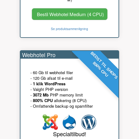
Bestil Webhotel Medium (4 CPU)
Se produktsammenligning
Webhotel Pro
BEDST TIL SHOPS
800% CPU
- 60 Gb til webhotel filer
- 120 Gb afsat til e-mail
-
1 klik WordPress
- Valgfri PHP version
-
3072 Mb
PHP memory limit
-
800% CPU
allokering (8 CPU)
- Omfattende backup og spamfilter
Specialtilbud!