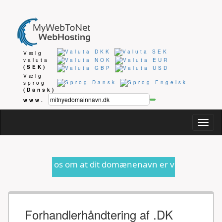
Vælg
valuta
(SEK)
Vælg
sprog
(Dansk)
www.
Togg
navig
os om at dit domænenavn er ved at udløbe eller anden for
Forhandlerhåndtering af .DK