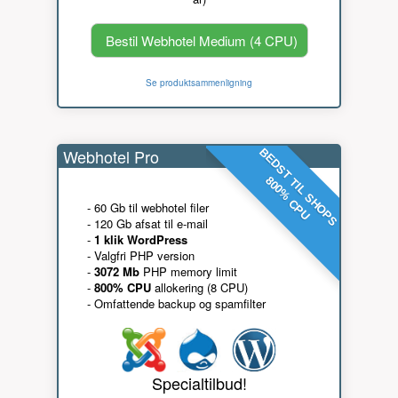
Bestil Webhotel Medium (4 CPU)
Se produktsammenligning
Webhotel Pro
BEDST TIL SHOPS
800% CPU
- 60 Gb til webhotel filer
- 120 Gb afsat til e-mail
-
1 klik WordPress
- Valgfri PHP version
-
3072 Mb
PHP memory limit
-
800% CPU
allokering (8 CPU)
- Omfattende backup og spamfilter
Specialtilbud!