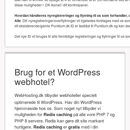
disse muligheder i .DK ikonet i dit kontrolpanel.
Hvordan håndteres nyregistreringer og flytning til os som forhandler, 
Alle
.DK nyregistreringer/overflytninger vil ligeledes foretages med os som
dit eksisterende/gamle Punktum.dk ID er fastlåst til Punktum.dk og kan der
Det nye ID vil bruges til alle fremtidige registreringer og flytninger til os s
Brug for et WordPress
webhotel?
WebHosting.dk tilbyder webhoteller specielt
optimerede til WordPress. Hav din WordPress
hjemmeside hos os. Som noget nyt tilbyder vi
muligheden for
Redis caching
på alle vore PHP 7 og
PHP 8 servere. Redis kan gøre dit site markant
hurtigere.
Redis caching
er
gratis
med i din