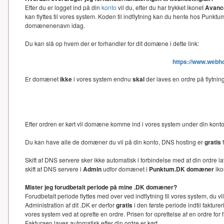
Efter du er logget ind på din
konto
vil du, efter du har trykket ikonet
Avance
kan flyttes til vores system. Koden til indflytning kan du hente hos Punk
domænenenavn idag.
Du kan slå op hvem der er forhandler for dit domæne i dette link:
https://www.webh
Er domænet
ikke
i vores system endnu
skal
der laves en ordre på flytni
Efter ordren er kørt vil domæne komme ind i vores system under din kon
Du kan have alle de domæner du vil på din konto, DNS hosting er
gratis
f
Skift af DNS servere sker ikke automatisk i forbindelse med at din ord
skift af DNS servere i
Admin
udfor domænet i
Punktum.DK domæner
iko
Mister jeg forudbetalt periode på mine .DK domæner?
Forudbetalt periode flyttes med over ved indflytning til vores system, du 
Administration af dit .DK er derfor
gratis
i den første periode indtil faktu
vores system ved at oprette en ordre. Prisen for oprettelse af en ordre f
Fakturaen laves automatisk efter din ordre er kørt.