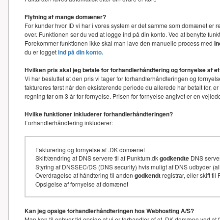
Flytning af mange domæner?
For kunder hvor ID vi har i vores system er det samme som domænet er re
over. Funktionen ser du ved at logge ind på din konto. Ved at benytte f
Forekommer funktionen ikke skal man lave den manuelle process med
I
du er logget
ind på din konto.
Hvilken pris skal jeg betale for forhandlerhåndtering og fornyelse af
Vi har besluttet at den pris vi tager for forhandlerhåndteringen og for
faktureres først når den eksisterende periode du allerede har betalt for, e
regning før om 3 år for fornyelse. Prisen for fornyelse angivet er en vejl
Hvilke funktioner inkluderer forhandlerhåndteringen?
Forhandlerhåndtering inkluderer:
Fakturering og fornyelse af .DK domænet
Skift/ændring af DNS servere til af Punktum.dk
godkendte
DNS serve
Styring af DNSSEC/DS (DNS security) hvis muligt af DNS udbyder (
Overdragelse af håndtering til anden
godkendt
registrar, eller skift t
Opsigelse af fornyelse af domænet
Kan jeg opsige forhandlerhåndteringen hos Webhosting A/S?
Man kan til enhver tid opsige at vi er forhandler af et .DK domæne ved at