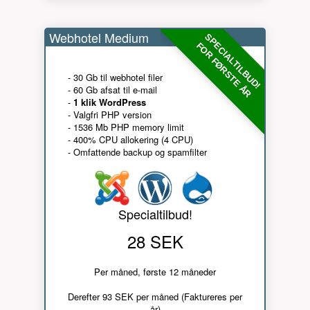
Webhotel Medium
SPECIALTILBUD!
FOR FØRSTE ÅR
- 30 Gb til webhotel filer
- 60 Gb afsat til e-mail
-
1 klik WordPress
- Valgfri PHP version
- 1536 Mb PHP memory limit
- 400% CPU allokering (4 CPU)
- Omfattende backup og spamfilter
Specialtilbud!
28 SEK
Per måned, første 12 måneder
Derefter 93 SEK per måned (Faktureres per
år)