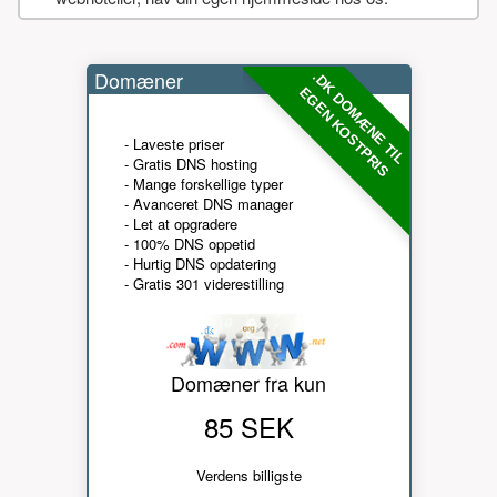
Domæner
.DK DOMÆNE TIL
EGEN KOSTPRIS
- Laveste priser
- Gratis DNS hosting
- Mange forskellige typer
- Avanceret DNS manager
- Let at opgradere
- 100% DNS oppetid
- Hurtig DNS opdatering
- Gratis 301 viderestilling
Domæner fra kun
85 SEK
Verdens billigste