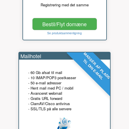
Registrering med det samme
Bestil/Flyt domæne
Se produktsammenligning
MASSER AF PLADS
Mailhotel
TIL DIN E-MAIL
- 60 Gb afsat til mail
- 10 IMAP/POP3 postkasser
- 50 e-mail adresser
- Hent mail med PC / mobil
- Avanceret webmail
- Gratis URL forward
- ClamAV/Cisco antivirus
- SSL/TLS på alle servere